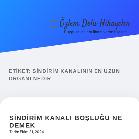
Özlem Dolu Hikayeler
menüyü
aç
Duygusal anlara ilham veren bilgiler!
Anasayfa
Gizlilik Politikası
Yasal Uyarı
ETIKET:
SINDIRIM KANALININ EN UZUN
ORGANI NEDIR
Hakkımızda
SINDIRIM KANALI BOŞLUĞU NE
DEMEK
Tarih: Ekim 21, 2024