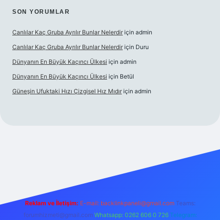
SON YORUMLAR
Canlılar Kaç Gruba Ayrılır Bunlar Nelerdir
için
admin
Canlılar Kaç Gruba Ayrılır Bunlar Nelerdir
için
Duru
Dünyanın En Büyük Kaçıncı Ülkesi
için
admin
Dünyanın En Büyük Kaçıncı Ülkesi
için
Betül
Güneşin Ufuktaki Hızı Çizgisel Hız Mıdır
için
admin
ilbet casino
Reklam ve İletişim:
E-mail:
backlinkpaneli@gmail.com
Teams:
forumhizmeti@gmail.com
Whatsapp: 0262 606 0 726
Telegram: