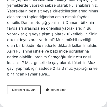
yemeklerde yapraklı sebze olarak kullanabilirsiniz.
Yaprakların pestisit veya kirleticilerden arındırılmış
alanlardan toplandığından emin olmak faydalı
olabilir. Damar otu çiğ yenir mi? Damarlı bitkinin
faydaları arasında en önemlisi yapraklarıdır. Bu
yapraklar çiğ veya pişmiş olarak tüketilebilir. Sinir
otu mideye zarar verir mi? Muz, müshil özelliği
olan bir bitkidir. Bu nedenle dikkatli kullanılmalıdır.
Aşırı kullanımı ishale ve bazı mide sorunlarına
neden olabilir. İbrahim Saraçoğlu sinir otu nasıl
kullanılır? Muz genellikle çay olarak tüketilir. Muz
çayı yapmak için sadece 2 ila 3 muz yaprağına ve
bir fincan kaynar suya…
Sinir
Devamını okuyun
Yorum Bırak
Otu
Çiğ
Yenir
Mi