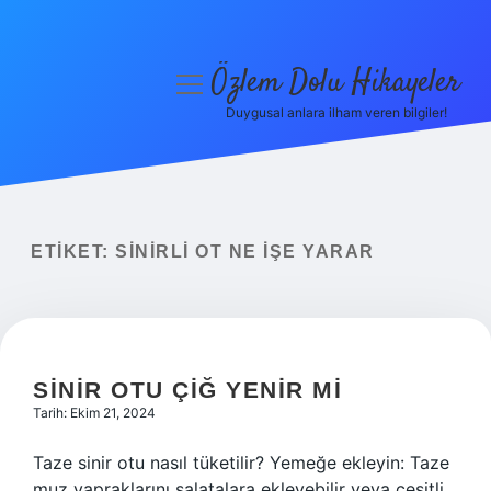
Özlem Dolu Hikayeler
menüyü
aç
Duygusal anlara ilham veren bilgiler!
Anasayfa
Gizlilik Politikası
Yasal Uyarı
ETIKET:
SINIRLI OT NE IŞE YARAR
Hakkımızda
SINIR OTU ÇIĞ YENIR MI
Tarih: Ekim 21, 2024
Taze sinir otu nasıl tüketilir? Yemeğe ekleyin: Taze
muz yapraklarını salatalara ekleyebilir veya çeşitli