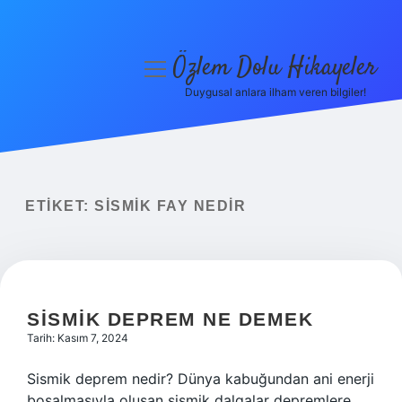
Özlem Dolu Hikayeler
menüyü
aç
Duygusal anlara ilham veren bilgiler!
Anasayfa
Gizlilik Politikası
Yasal Uyarı
ETIKET:
SISMIK FAY NEDIR
Hakkımızda
SISMIK DEPREM NE DEMEK
Tarih: Kasım 7, 2024
Sismik deprem nedir? Dünya kabuğundan ani enerji
boşalmasıyla oluşan sismik dalgalar depremlere