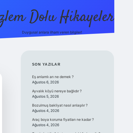
zlem Dolu Hikayeler
Duygusal anlara ilham veren bilgiler!
ilbet casino
SIDEBAR
SON YAZILAR
Eş anlamlı arı ne demek ?
Ağustos 6, 2026
Ayvalık köyü nereye bağlıdır ?
Ağustos 5, 2026
Bozulmuş bakliyat nasıl anlaşılır ?
Ağustos 4, 2026
Araç boya koruma fiyatları ne kadar ?
Ağustos 4, 2026