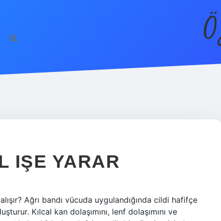
Ö
R
L IŞE YARAR
 çalışır? Ağrı bandı vücuda uygulandığında cildi hafifçe
luşturur. Kılcal kan dolaşımını, lenf dolaşımını ve