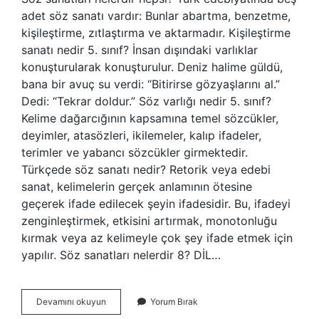
adet söz sanatı vardır: Bunlar abartma, benzetme,
kişileştirme, zıtlaştırma ve aktarmadır. Kişileştirme
sanatı nedir 5. sınıf? İnsan dışındaki varlıklar
konuşturularak konuşturulur. Deniz halime güldü,
bana bir avuç su verdi: “Bitirirse gözyaşlarını al.”
Dedi: “Tekrar doldur.” Söz varlığı nedir 5. sınıf?
Kelime dağarcığının kapsamına temel sözcükler,
deyimler, atasözleri, ikilemeler, kalıp ifadeler,
terimler ve yabancı sözcükler girmektedir.
Türkçede söz sanatı nedir? Retorik veya edebi
sanat, kelimelerin gerçek anlamının ötesine
geçerek ifade edilecek şeyin ifadesidir. Bu, ifadeyi
zenginleştirmek, etkisini artırmak, monotonluğu
kırmak veya az kelimeyle çok şey ifade etmek için
yapılır. Söz sanatları nelerdir 8? DİL…
5
Devamını okuyun
Yorum Bırak
Sınıf