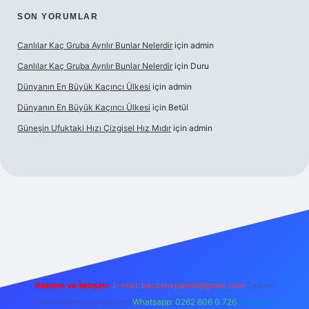
SON YORUMLAR
Canlılar Kaç Gruba Ayrılır Bunlar Nelerdir
için
admin
Canlılar Kaç Gruba Ayrılır Bunlar Nelerdir
için
Duru
Dünyanın En Büyük Kaçıncı Ülkesi
için
admin
Dünyanın En Büyük Kaçıncı Ülkesi
için
Betül
Güneşin Ufuktaki Hızı Çizgisel Hız Mıdır
için
admin
ilbet casino
Reklam ve İletişim:
E-mail:
backlinkpaneli@gmail.com
Teams:
forumhizmeti@gmail.com
Whatsapp: 0262 606 0 726
Telegram: