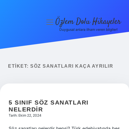
Özlem Dolu Hikayeler
menüyü
aç
Duygusal anlara ilham veren bilgiler!
Anasayfa
Gizlilik Politikası
Yasal Uyarı
ETIKET:
SÖZ SANATLARI KAÇA AYRILIR
Hakkımızda
5 SINIF SÖZ SANATLARI
NELERDIR
Tarih: Ekim 22, 2024
Söz sanatları nelerdir hepsi? Türk edebiyatında beş