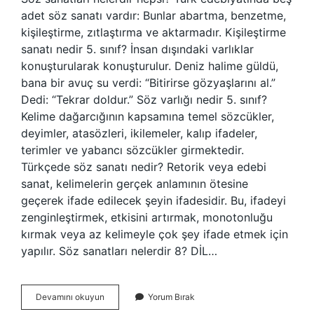
adet söz sanatı vardır: Bunlar abartma, benzetme,
kişileştirme, zıtlaştırma ve aktarmadır. Kişileştirme
sanatı nedir 5. sınıf? İnsan dışındaki varlıklar
konuşturularak konuşturulur. Deniz halime güldü,
bana bir avuç su verdi: “Bitirirse gözyaşlarını al.”
Dedi: “Tekrar doldur.” Söz varlığı nedir 5. sınıf?
Kelime dağarcığının kapsamına temel sözcükler,
deyimler, atasözleri, ikilemeler, kalıp ifadeler,
terimler ve yabancı sözcükler girmektedir.
Türkçede söz sanatı nedir? Retorik veya edebi
sanat, kelimelerin gerçek anlamının ötesine
geçerek ifade edilecek şeyin ifadesidir. Bu, ifadeyi
zenginleştirmek, etkisini artırmak, monotonluğu
kırmak veya az kelimeyle çok şey ifade etmek için
yapılır. Söz sanatları nelerdir 8? DİL…
5
Devamını okuyun
Yorum Bırak
Sınıf