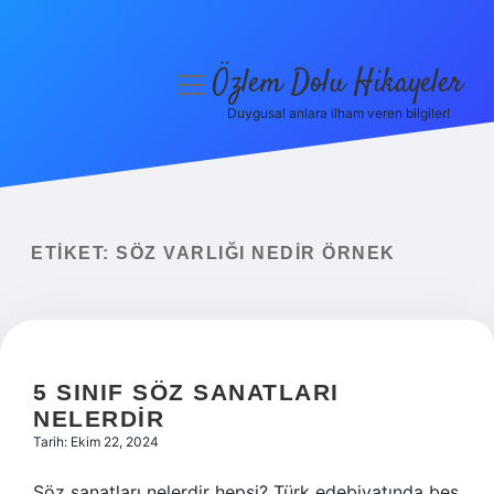
Özlem Dolu Hikayeler
menüyü
aç
Duygusal anlara ilham veren bilgiler!
Anasayfa
Gizlilik Politikası
Yasal Uyarı
ETIKET:
SÖZ VARLIĞI NEDIR ÖRNEK
Hakkımızda
5 SINIF SÖZ SANATLARI
NELERDIR
Tarih: Ekim 22, 2024
Söz sanatları nelerdir hepsi? Türk edebiyatında beş