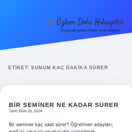
Özlem Dolu Hikayeler
menüyü
aç
Duygusal anlara ilham veren bilgiler!
Anasayfa
Gizlilik Politikası
Yasal Uyarı
ETIKET:
SUNUM KAÇ DAKIKA SÜRER
Hakkımızda
BIR SEMINER NE KADAR SÜRER
Tarih: Ekim 26, 2024
Bir seminer kaç saat sürer? Öğretmen adayları;
sınıf içi, okul içi ve okul dışı uygulamalı