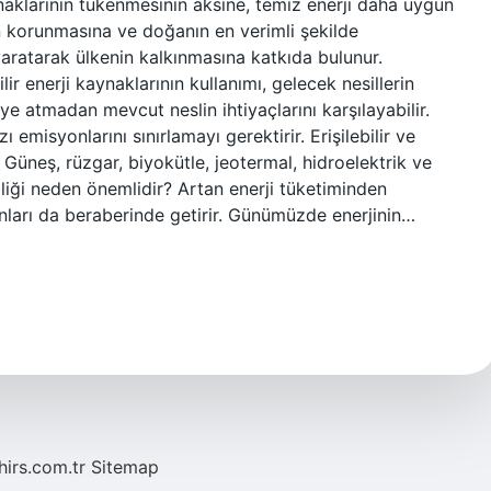
naklarının tükenmesinin aksine, temiz enerji daha uygun
n korunmasına ve doğanın en verimli şekilde
 yaratarak ülkenin kalkınmasına katkıda bulunur.
ir enerji kaynaklarının kullanımı, gelecek nesillerin
eye atmadan mevcut neslin ihtiyaçlarını karşılayabilir.
misyonlarını sınırlamayı gerektirir. Erişilebilir ve
 Güneş, rüzgar, biyokütle, jeotermal, hidroelektrik ve
mliliği neden önemlidir? Artan enerji tüketiminden
ları da beraberinde getirir. Günümüzde enerjinin…
hirs.com.tr
Sitemap