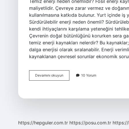
Temiz enerji neden önemlidir? Fosil enerji kay
maliyetlidir. Çevreye zarar vermez ve doğanı
kullanılmasına katkıda bulunur. Yurt içinde iş
Sürdürülebilir enerji neden önemli? Sürdürülebil
kendi ihtiyaçlarını karşılama yeteneğini tehlik
Çevrenin doğal bütünlüğünü korurken sera gazı e
temiz enerji kaynakları nelerdir? Bu kaynaklar;
dalga enerjisi olarak sıralanabilir. Enerji veri
kaynaklanan çevresel sorunlar ekonomik sorun
Erişilebilir
Devamını okuyun
10 Yorum
Ve
Temiz
Enerji
Neden
Önemlidir
https://hepguler.com.tr
https://posu.com.tr
https://