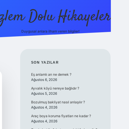
zlem Dolu Hikayeler
Duygusal anlara ilham veren bilgiler!
ilbet casino
SIDEBAR
SON YAZILAR
Eş anlamlı arı ne demek ?
Ağustos 6, 2026
Ayvalık köyü nereye bağlıdır ?
Ağustos 5, 2026
Bozulmuş bakliyat nasıl anlaşılır ?
Ağustos 4, 2026
Araç boya koruma fiyatları ne kadar ?
Ağustos 4, 2026