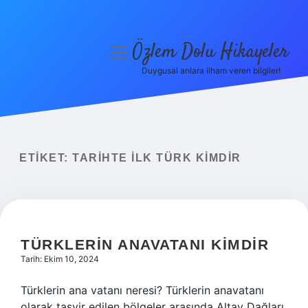
Özlem Dolu Hikayeler
menüyü
aç
Duygusal anlara ilham veren bilgiler!
Anasayfa
Gizlilik Politikası
Yasal Uyarı
ETIKET:
TARIHTE ILK TÜRK KIMDIR
Hakkımızda
TÜRKLERIN ANAVATANI KIMDIR
Tarih: Ekim 10, 2024
Türklerin ana vatanı neresi? Türklerin anavatanı
olarak tasvir edilen bölgeler arasında Altay Dağları,