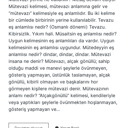
Mütevazi kelimesi, mütevazı anlamına gelir ve
“mütevazı” kelimesiyle eş anlamlıdır. Bu iki kelime
bir cümlede birbirinin yerine kullanılabilir. Tevazu
eş anlamlısı nedir? (Osmanlı dönemi) Tevazu.
Kibirsizlik. Yıkım hali. Müsaitsin eş anlamlısı nedir?
Uygun kelimesinin eş anlamlıları da vardır. Uygun
kelimesinin eş anlamlısı uygundur. Mütedeyyin eş
anlamlısı nedir? dindar, dindar, dindar. Mütevazi
insana ne denir? Mütevazı, alçak gönüllü; sahip
olduğu maddi ve manevi şeylerle övünmeyen,
gösteriş yapmayan, üstünlük taslamayan, alçak
gönüllü, kibirli olmayan ve başkalarını hor
görmeyen kişilere mütevazi denir. Mütevazının
anlamı nedir? “Alçakgönüllü” kelimesi, kendileriyle
veya yaptıkları şeylerle övünmekten hoşlanmayan,
gösteriş yapmayan ve…
Mütevazı
Devamını okuyun
Yorum Bırak