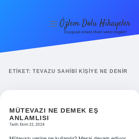
Özlem Dolu Hikayeler
menüyü
aç
Duygusal anlara ilham veren bilgiler!
Anasayfa
Gizlilik Politikası
Yasal Uyarı
ETIKET:
TEVAZU SAHIBI KIŞIYE NE DENIR
Hakkımızda
MÜTEVAZI NE DEMEK EŞ
ANLAMLISI
Tarih: Ekim 22, 2024
Mütevazı yerine ne kullanılır? Mesaj devam ediyor