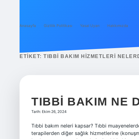
Anasayfa
Gizlilik Politikası
Yasal Uyarı
Hakkımızda
ETIKET:
TIBBI BAKIM HIZMETLERI NELER
TIBBI BAKIM NE
Tarih: Ekim 26, 2024
Tıbbi bakım neleri kapsar? Tıbbi muayenelerde
terapilerden diğer sağlık hizmetlerine (konuş