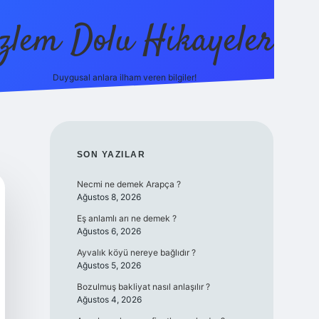
zlem Dolu Hikayeler
Duygusal anlara ilham veren bilgiler!
ilbet casino
SIDEBAR
SON YAZILAR
Necmi ne demek Arapça ?
Ağustos 8, 2026
Eş anlamlı arı ne demek ?
Ağustos 6, 2026
Ayvalık köyü nereye bağlıdır ?
Ağustos 5, 2026
Bozulmuş bakliyat nasıl anlaşılır ?
Ağustos 4, 2026