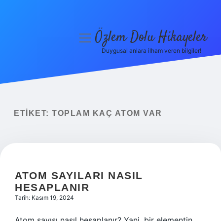
Özlem Dolu Hikayeler
menüyü
aç
Duygusal anlara ilham veren bilgiler!
Anasayfa
Gizlilik Politikası
Yasal Uyarı
ETIKET:
TOPLAM KAÇ ATOM VAR
Hakkımızda
ATOM SAYILARI NASIL
HESAPLANIR
Tarih: Kasım 19, 2024
Atom sayısı nasıl hesaplanır? Yani, bir elementin