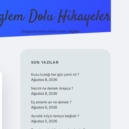
zlem Dolu Hikayeler
Duygusal anlara ilham veren bilgiler!
ilbet casino
SIDEBAR
SON YAZILAR
Kuzu kulağı her gün yenir mi ?
Ağustos 8, 2026
Necmi ne demek Arapça ?
Ağustos 8, 2026
Eş anlamlı arı ne demek ?
Ağustos 6, 2026
Ayvalık köyü nereye bağlıdır ?
Ağustos 5, 2026