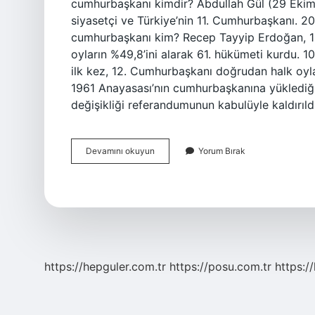
cumhurbaşkanı kimdir? Abdullah Gül (29 Ekim
siyasetçi ve Türkiye’nin 11. Cumhurbaşkanı. 
cumhurbaşkanı kim? Recep Tayyip Erdoğan, 12 
oyların %49,8’ini alarak 61. hükümeti kurdu. 1
ilk kez, 12. Cumhurbaşkanı doğrudan halk oyla
1961 Anayasası’nın cumhurbaşkanına yüklediği
değişikliği referandumunun kabulüyle kaldırıl
10
Devamını okuyun
Yorum Bırak
Cumhurbaşkanı
Kimdir
https://hepguler.com.tr
https://posu.com.tr
https://