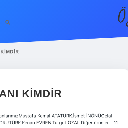
Ö
KIMDIR
NI KIMDIR
şkanlarımızMustafa Kemal ATATÜRK.İsmet İNÖNÜCelal
RUTÜRK.Kenan EVREN.Turgut ÖZAL.Diğer ürünler… 11