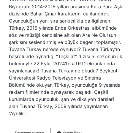
Biyografi: 2014-2015 yılları arasında Kara Para Aşk
dizisinde Bahar Çınar karakterini canlandırdı.
Oyunculuğun yanı sıra şarkıcılıkla da ilgilenen
Türkay, 2015 yılında Enbe Orkestrası albümünde
söz ve müziği kendisine ait olan Ara Ne Olursun
şarkısını seslendirmiş ve büyük beğeni toplamıştır.
Tuvana Türkay nerede oynuyor? Tuvana Türkay’ın
başrolünde oynadığı “Teşkilat” dizisi 5. sezonun ilk
bölümüyle 22 Eylül 2024’te #TRT1 ekranlarında
yayınlanacak! Tuvana Türkay ne okudu? Beykent
Üniversitesi Radyo Televizyon ve Sinema
Bölümü’nde okuyan Türkay, oyunculuğa 9 yaşında
reklam filmlerinde oynayarak başladı. Çeşitli
kurumlarda oyunculuk, şan ve diksiyon dersleri
alan Tuvana Türkay, 2009 yılında yayınlanan
“Ayrılık”…
Tuvana
Devamını okuyun
Yorum Bırak