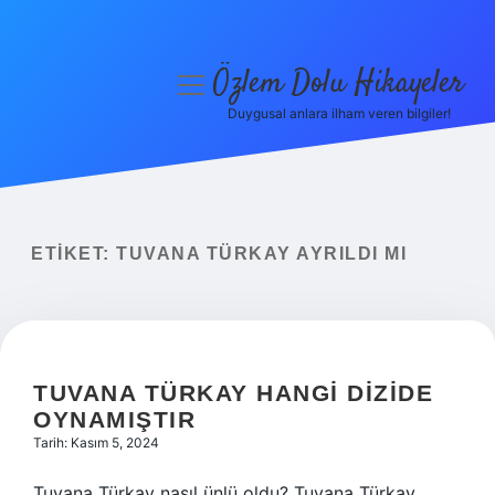
Özlem Dolu Hikayeler
menüyü
aç
Duygusal anlara ilham veren bilgiler!
Anasayfa
Gizlilik Politikası
Yasal Uyarı
ETIKET:
TUVANA TÜRKAY AYRILDI MI
Hakkımızda
TUVANA TÜRKAY HANGI DIZIDE
OYNAMIŞTIR
Tarih: Kasım 5, 2024
Tuvana Türkay nasıl ünlü oldu? Tuvana Türkay