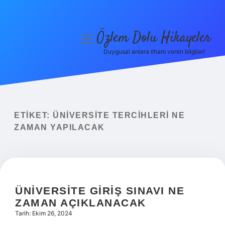
Özlem Dolu Hikayeler
menüyü
aç
Duygusal anlara ilham veren bilgiler!
Anasayfa
Gizlilik Politikası
Yasal Uyarı
ETIKET:
ÜNIVERSITE TERCIHLERI NE
ZAMAN YAPILACAK
Hakkımızda
ÜNIVERSITE GIRIŞ SINAVI NE
ZAMAN AÇIKLANACAK
Tarih: Ekim 26, 2024