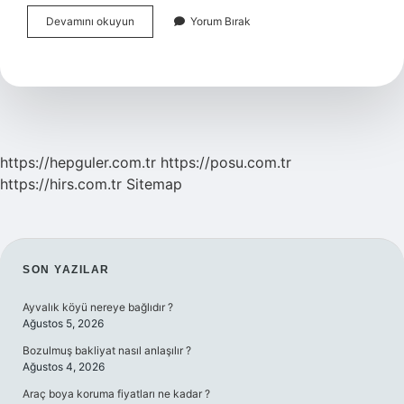
Üniversite
Devamını okuyun
Yorum Bırak
Giriş
Sınavı
Ne
Zaman
Açıklanacak
https://hepguler.com.tr
https://posu.com.tr
https://hirs.com.tr
Sitemap
SIDEBAR
SON YAZILAR
Ayvalık köyü nereye bağlıdır ?
Ağustos 5, 2026
Bozulmuş bakliyat nasıl anlaşılır ?
Ağustos 4, 2026
Araç boya koruma fiyatları ne kadar ?