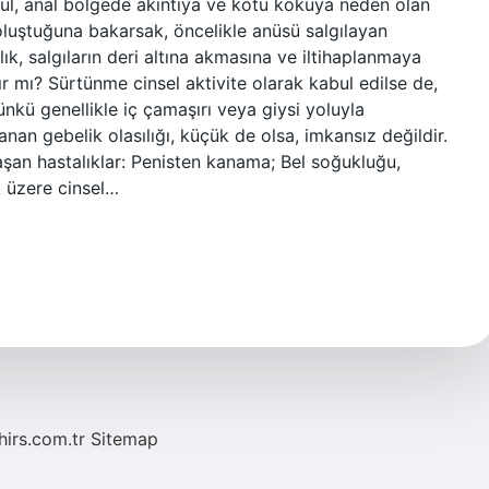
stül, anal bölgede akıntıya ve kötü kokuya neden olan
 oluştuğuna bakarsak, öncelikle anüsü salgılayan
lık, salgıların deri altına akmasına ve iltihaplanmaya
r mı? Sürtünme cinsel aktivite olarak kabul edilse de,
ünkü genellikle iç çamaşırı veya giysi yoluyla
an gebelik olasılığı, küçük de olsa, imkansız değildir.
laşan hastalıklar: Penisten kanama; Bel soğukluğu,
k üzere cinsel…
hirs.com.tr
Sitemap