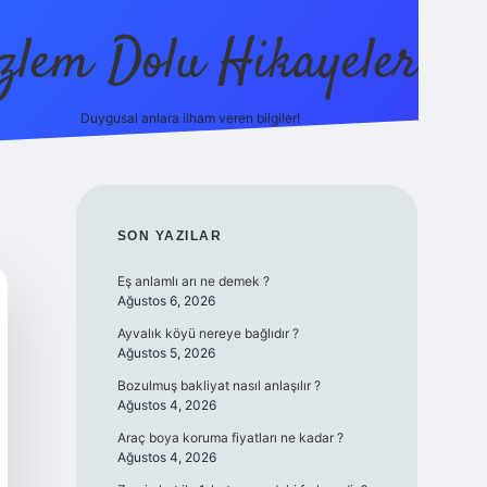
zlem Dolu Hikayeler
Duygusal anlara ilham veren bilgiler!
ilbet casino
SIDEBAR
SON YAZILAR
Eş anlamlı arı ne demek ?
Ağustos 6, 2026
Ayvalık köyü nereye bağlıdır ?
Ağustos 5, 2026
Bozulmuş bakliyat nasıl anlaşılır ?
Ağustos 4, 2026
Araç boya koruma fiyatları ne kadar ?
Ağustos 4, 2026