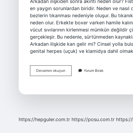
Arkadan ilişkiden sonra akıntı neden olur? Fi
en yaygın sorunlardan biridir. Neden ve nasıl
bezlerin tıkanması nedeniyle oluşur. Bu tıkanık
neden olur. Erkekte boxer varken hamile kalını
vücut sıvılarının kirlenmesi mümkün değildir ç
gerçekleşir. Bu nedenle, sürtünmeden kaynaklan
Arkadan ilişkide kan gelir mi? Cinsel yolla bu
genital herpes (uçuk) ve klamidya dahil olma
Arkadan
Devamını okuyun
Yorum Bırak
Hamile
Kalma
Şansı
Var
Mı
https://hepguler.com.tr
https://posu.com.tr
https://