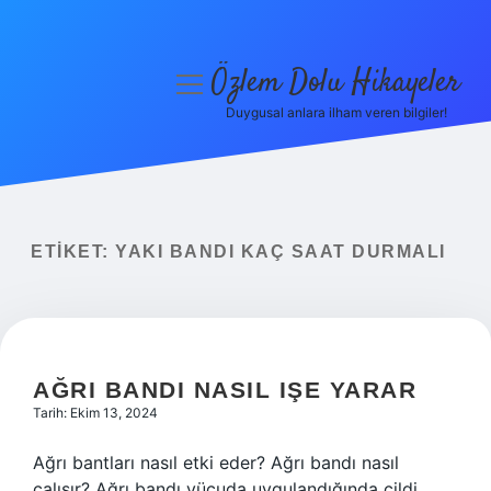
Özlem Dolu Hikayeler
menüyü
aç
Duygusal anlara ilham veren bilgiler!
Anasayfa
Gizlilik Politikası
Yasal Uyarı
ETIKET:
YAKI BANDI KAÇ SAAT DURMALI
Hakkımızda
AĞRI BANDI NASIL IŞE YARAR
Tarih: Ekim 13, 2024
Ağrı bantları nasıl etki eder? Ağrı bandı nasıl
çalışır? Ağrı bandı vücuda uygulandığında cildi