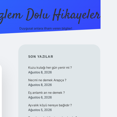
zlem Dolu Hikayeler
Duygusal anlara ilham veren bilgiler!
ilbet casino
SIDEBAR
SON YAZILAR
Kuzu kulağı her gün yenir mi ?
Ağustos 8, 2026
Necmi ne demek Arapça ?
Ağustos 8, 2026
Eş anlamlı arı ne demek ?
Ağustos 6, 2026
Ayvalık köyü nereye bağlıdır ?
Ağustos 5, 2026