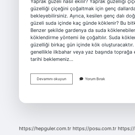
Yaprak güzeli nasıl ekilir? Yaprak güzelliği çi
güzelliği çiçeğini çoğaltmak için genç dallard
bekleyebilirsiniz. Ayrıca, kesilen genç dalı d
güzeli suda içinde kaç günde köklenir? Bu bi
Benzer şekilde gardenya da suda köklenebilen b
köklendirme yöntemi ile çoğaltılır. Suda kökle
güzelliği birkaç gün içinde kök oluşturacaktır
genellikle ilkbahar veya yaz başında toprağa e
tarihi beklemeniz…
Yaprak
Devamını okuyun
Yorum Bırak
Güzeli
Tohumu
Ne
Zaman
Ekilir
https://hepguler.com.tr
https://posu.com.tr
https://