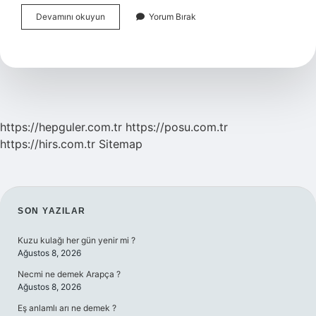
Yaprak
Devamını okuyun
Yorum Bırak
Güzeli
Tohumu
Ne
Zaman
Ekilir
https://hepguler.com.tr
https://posu.com.tr
https://hirs.com.tr
Sitemap
SIDEBAR
SON YAZILAR
Kuzu kulağı her gün yenir mi ?
Ağustos 8, 2026
Necmi ne demek Arapça ?
Ağustos 8, 2026
Eş anlamlı arı ne demek ?