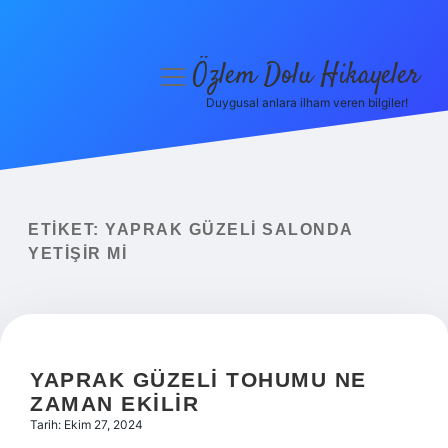
Özlem Dolu Hikayeler
menüyü
aç
Duygusal anlara ilham veren bilgiler!
Anasayfa
Gizlilik Politikası
Yasal Uyarı
ETIKET:
YAPRAK GÜZELI SALONDA
YETIŞIR MI
Hakkımızda
YAPRAK GÜZELI TOHUMU NE
ZAMAN EKILIR
Tarih: Ekim 27, 2024