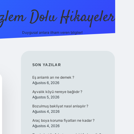
zlem Dolu Hikayeler
Duygusal anlara ilham veren bilgiler!
ilbet casino
SIDEBAR
SON YAZILAR
Eş anlamlı arı ne demek ?
Ağustos 6, 2026
Ayvalık köyü nereye bağlıdır ?
Ağustos 5, 2026
Bozulmuş bakliyat nasıl anlaşılır ?
Ağustos 4, 2026
Araç boya koruma fiyatları ne kadar ?
Ağustos 4, 2026