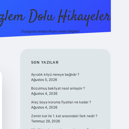
zlem Dolu Hikayeler
Duygusal anlara ilham veren bilgiler!
ilbet casino
SIDEBAR
SON YAZILAR
Ayvalık köyü nereye bağlıdır ?
Ağustos 5, 2026
Bozulmuş bakliyat nasıl anlaşılır ?
Ağustos 4, 2026
Araç boya koruma fiyatları ne kadar ?
Ağustos 4, 2026
Zemin kat ile 1. kat arasındaki fark nedir ?
Temmuz 29, 2026