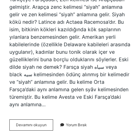
gelmiştir. Arapça zenc kelimesi “siyah” anlamına
gelir ve zen kelimesi “siyah” anlamına gelir. Siyah
kökü nedir? Latince adı Actaea Racemosa’dır. Bu
isim, bitkinin kökleri kazıldığında kök saplarının
yılanlara benzemesinden gelir. Amerikan yerli
kabilelerinde (özellikle Delaware kabileleri arasında
uygulanır), kadınlar bunu tonik olarak içer ve
güzelliklerini buna borçlu olduklarını söylerler. Eski
dilde siyah ne demek? Farsça siyah سیاه veya
black سیه kelimesinden ödünç alınmış bir kelimedir
ve “siyah” anlamına gelir. Bu kelime Orta
Farsça’daki aynı anlamına gelen syāv kelimesinden
türemiştir. Bu kelime Avesta ve Eski Farsça’daki
aynı anlamına…
Siyah
Devamını okuyun
Yorum Bırak
Kelimesi
Nereden