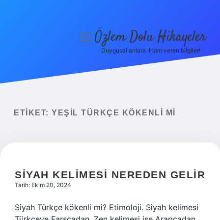
Özlem Dolu Hikayeler
menüyü
aç
Duygusal anlara ilham veren bilgiler!
Anasayfa
Gizlilik Politikası
Yasal Uyarı
ETIKET:
YEŞIL TÜRKÇE KÖKENLI MI
Hakkımızda
SIYAH KELIMESI NEREDEN GELIR
Tarih: Ekim 20, 2024
Siyah Türkçe kökenli mi? Etimoloji. Siyah kelimesi
Türkçeye Farsçadan, Zen kelimesi ise Arapçadan