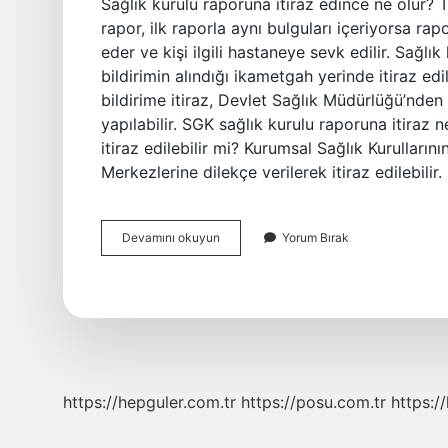
Sağlık kurulu raporuna itiraz edince ne olur? 
rapor, ilk raporla aynı bulguları içeriyorsa rap
eder ve kişi ilgili hastaneye sevk edilir. Sağlık
bildirimin alındığı ikametgah yerinde itiraz e
bildirime itiraz, Devlet Sağlık Müdürlüğü’nden
yapılabilir. SGK sağlık kurulu raporuna itiraz n
itiraz edilebilir mi? Kurumsal Sağlık Kurulları
Merkezlerine dilekçe verilerek itiraz edilebilir
Sağlık
Devamını okuyun
Yorum Bırak
Kurulu
Raporuna
Itiraz
Süresi
Var
Mı
https://hepguler.com.tr
https://posu.com.tr
https://