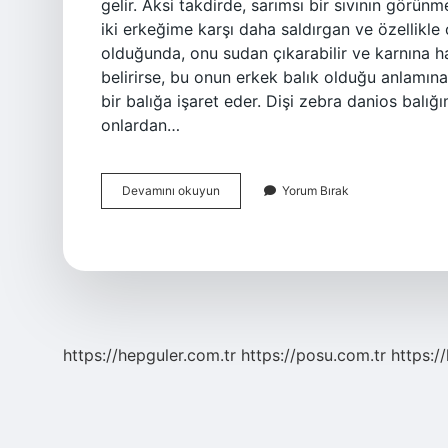
gelir. Aksi takdirde, sarımsı bir sıvının görünm
iki erkeğime karşı daha saldırgan ve özellikle
olduğunda, onu sudan çıkarabilir ve karnına haf
belirirse, bu onun erkek balık olduğu anlamına 
bir balığa işaret eder. Dişi zebra danios balığ
onlardan…
Dişi
Devamını okuyun
Yorum Bırak
Zebra
Nasıl
Anlaşılır
https://hepguler.com.tr
https://posu.com.tr
https://