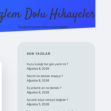
zlem Dolu Hikayeler
Duygusal anlara ilham veren bilgiler!
ilbet casino
SIDEBAR
SON YAZILAR
Kuzu kulağı her gün yenir mi ?
Ağustos 8, 2026
Necmi ne demek Arapça ?
Ağustos 8, 2026
Eş anlamlı arı ne demek ?
Ağustos 6, 2026
Ayvalık köyü nereye bağlıdır ?
Ağustos 5, 2026