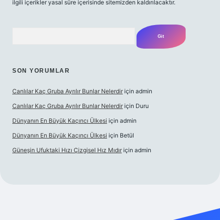
ilgili içerikler yasal süre içerisinde sitemizden kaldırılacaktır.
Arama
SON YORUMLAR
Canlılar Kaç Gruba Ayrılır Bunlar Nelerdir
için
admin
Canlılar Kaç Gruba Ayrılır Bunlar Nelerdir
için
Duru
Dünyanın En Büyük Kaçıncı Ülkesi
için
admin
Dünyanın En Büyük Kaçıncı Ülkesi
için
Betül
Güneşin Ufuktaki Hızı Çizgisel Hız Mıdır
için
admin
no