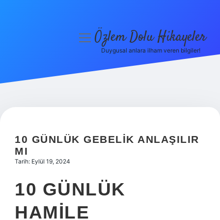
Özlem Dolu Hikayeler
menüyü
aç
Duygusal anlara ilham veren bilgiler!
Anasayfa
Gizlilik Politikası
Yasal Uyarı
Hakkımızda
10 GÜNLÜK GEBELIK ANLAŞILIR
MI
Tarih: Eylül 19, 2024
10 GÜNLÜK
HAMILE