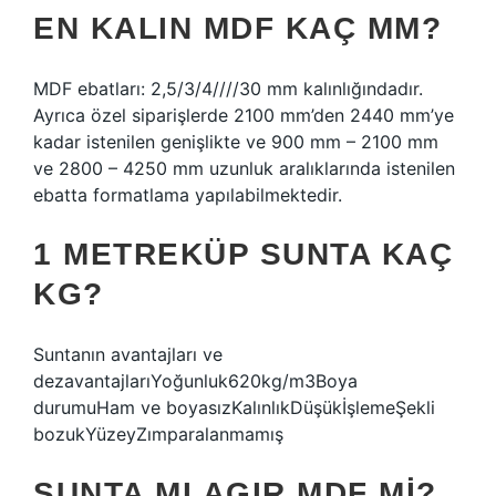
EN KALIN MDF KAÇ MM?
MDF ebatları: 2,5/3/4////30 mm kalınlığındadır.
Ayrıca özel siparişlerde 2100 mm’den 2440 mm’ye
kadar istenilen genişlikte ve 900 mm – 2100 mm
ve 2800 – 4250 mm uzunluk aralıklarında istenilen
ebatta formatlama yapılabilmektedir.
1 METREKÜP SUNTA KAÇ
KG?
Suntanın avantajları ve
dezavantajlarıYoğunluk620kg/m3Boya
durumuHam ve boyasızKalınlıkDüşükİşlemeŞekli
bozukYüzeyZımparalanmamış
SUNTA MI AGIR MDF MI?