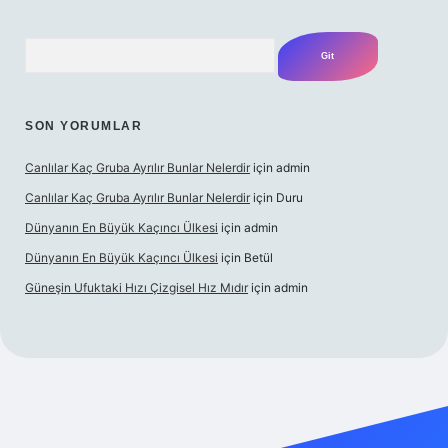
Arama
SON YORUMLAR
Canlılar Kaç Gruba Ayrılır Bunlar Nelerdir
için
admin
Canlılar Kaç Gruba Ayrılır Bunlar Nelerdir
için
Duru
Dünyanın En Büyük Kaçıncı Ülkesi
için
admin
Dünyanın En Büyük Kaçıncı Ülkesi
için
Betül
Güneşin Ufuktaki Hızı Çizgisel Hız Mıdır
için
admin
no