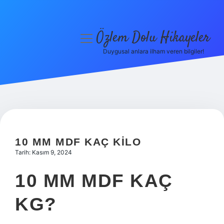
Özlem Dolu Hikayeler
menüyü
aç
Duygusal anlara ilham veren bilgiler!
Anasayfa
Gizlilik Politikası
Yasal Uyarı
Hakkımızda
10 MM MDF KAÇ KILO
Tarih: Kasım 9, 2024
10 MM MDF KAÇ
KG?