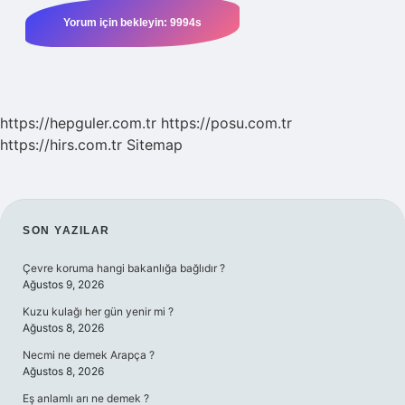
https://hepguler.com.tr
https://posu.com.tr
https://hirs.com.tr
Sitemap
SIDEBAR
SON YAZILAR
Çevre koruma hangi bakanlığa bağlıdır ?
Ağustos 9, 2026
Kuzu kulağı her gün yenir mi ?
Ağustos 8, 2026
Necmi ne demek Arapça ?
Ağustos 8, 2026
Eş anlamlı arı ne demek ?