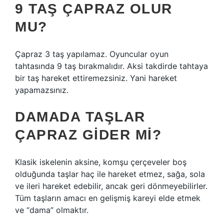
9 TAŞ ÇAPRAZ OLUR
MU?
Çapraz 3 taş yapılamaz. Oyuncular oyun
tahtasında 9 taş bırakmalıdır. Aksi takdirde tahtaya
bir taş hareket ettiremezsiniz. Yani hareket
yapamazsınız.
DAMADA TAŞLAR
ÇAPRAZ GIDER MI?
Klasik iskelenin aksine, komşu çerçeveler boş
olduğunda taşlar haç ile hareket etmez, sağa, sola
ve ileri hareket edebilir, ancak geri dönmeyebilirler.
Tüm taşların amacı en gelişmiş kareyi elde etmek
ve “dama” olmaktır.