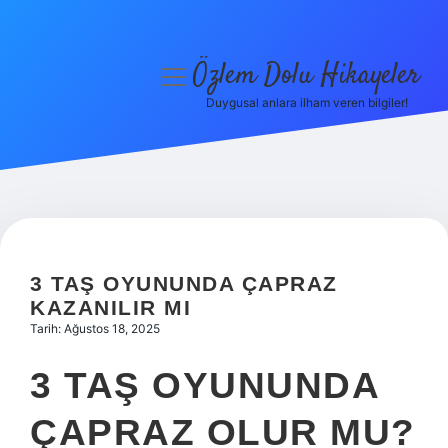
Özlem Dolu Hikayeler
menüyü
aç
Duygusal anlara ilham veren bilgiler!
Anasayfa
Gizlilik Politikası
Yasal Uyarı
Hakkımızda
3 TAŞ OYUNUNDA ÇAPRAZ
KAZANILIR MI
Tarih: Ağustos 18, 2025
3 TAŞ OYUNUNDA
ÇAPRAZ OLUR MU?