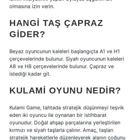
olmasına izin verin.
HANGI TAŞ ÇAPRAZ
GIDER?
Beyaz oyuncunun kaleleri başlangıçta A1 ve H1
çerçevelerinde bulunur. Siyah oyuncunun kaleleri
A8 ve H8 çerçevelerinde bulunur. Çapraz ve
istediği kadar git.
KULAMI OYUNU NEDIR?
Kulami Game, tahtada stratejik düşünmeyi teşvik
eden iki oyuncu ile oynanan bir istihbarat
oyunudur. Doğal ahşap parçalarına yerleştirilen
kırmızı ve siyah taşlarla çalınır. Amaç, taşları
stratejik hareketlerle düzenleyerek alanın çoğunu