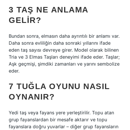
3 TAŞ NE ANLAMA
GELIR?
Bundan sonra, elmasın daha ayrıntılı bir anlamı var.
Daha sonra evliliğin daha sonraki yıllarını ifade
eden taş sayısı devreye girer. Model olarak bilinen
Tria ve 3 Elmas Taşları deneyimi ifade eder. Taşlar;
Aşk geçmişi, şimdiki zamanları ve yarını sembolize
eder.
7 TUĞLA OYUNU NASIL
OYNANIR?
Yedi taş veya fayans yere yerleştirilir. Topu atan
grup fayanslardan bir mesafe aktarır ve topu
fayanslara doğru yuvarlar – diğer grup fayansların