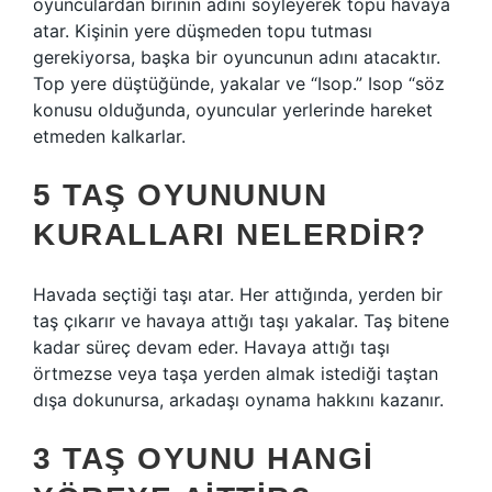
oyunculardan birinin adını söyleyerek topu havaya
atar. Kişinin yere düşmeden topu tutması
gerekiyorsa, başka bir oyuncunun adını atacaktır.
Top yere düştüğünde, yakalar ve “Isop.” Isop “söz
konusu olduğunda, oyuncular yerlerinde hareket
etmeden kalkarlar.
5 TAŞ OYUNUNUN
KURALLARI NELERDIR?
Havada seçtiği taşı atar. Her attığında, yerden bir
taş çıkarır ve havaya attığı taşı yakalar. Taş bitene
kadar süreç devam eder. Havaya attığı taşı
örtmezse veya taşa yerden almak istediği taştan
dışa dokunursa, arkadaşı oynama hakkını kazanır.
3 TAŞ OYUNU HANGI