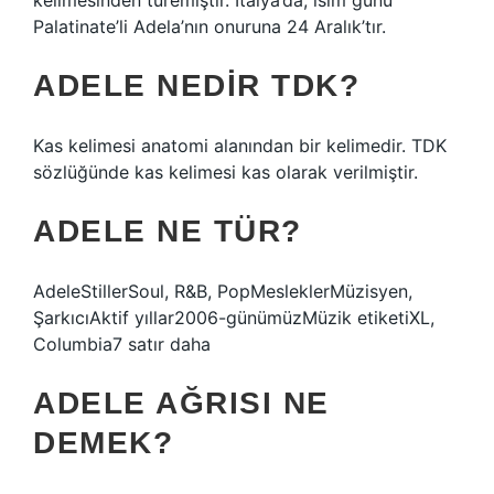
kelimesinden türemiştir. İtalya’da, isim günü
Palatinate’li Adela’nın onuruna 24 Aralık’tır.
ADELE NEDIR TDK?
Kas kelimesi anatomi alanından bir kelimedir. TDK
sözlüğünde kas kelimesi kas olarak verilmiştir.
ADELE NE TÜR?
AdeleStillerSoul, R&B, PopMesleklerMüzisyen,
ŞarkıcıAktif yıllar2006-günümüzMüzik etiketiXL,
Columbia7 satır daha
ADELE AĞRISI NE
DEMEK?