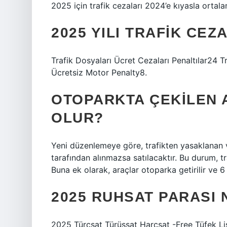
2025 için trafik cezaları 2024’e kıyasla ortal
2025 YILI TRAFIK CEZ
Trafik Dosyaları Ücret Cezaları Penaltılar24 Tr
Ücretsiz Motor Penalty8.
OTOPARKTA ÇEKILEN 
OLUR?
Yeni düzenlemeye göre, trafikten yasaklanan v
tarafından alınmazsa satılacaktır. Bu durum, tra
Buna ek olarak, araçlar otoparka getirilir ve 6 a
2025 RUHSAT PARASI
2025 Türçsat Türüssat Harçsat -Free Tüfek 