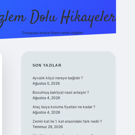
zlem Dolu Hikayeler
Duygusal anlara ilham veren bilgiler!
ilbet casino
SIDEBAR
SON YAZILAR
Ayvalık köyü nereye bağlıdır ?
Ağustos 5, 2026
Bozulmuş bakliyat nasıl anlaşılır ?
Ağustos 4, 2026
Araç boya koruma fiyatları ne kadar ?
Ağustos 4, 2026
Zemin kat ile 1. kat arasındaki fark nedir ?
Temmuz 29, 2026