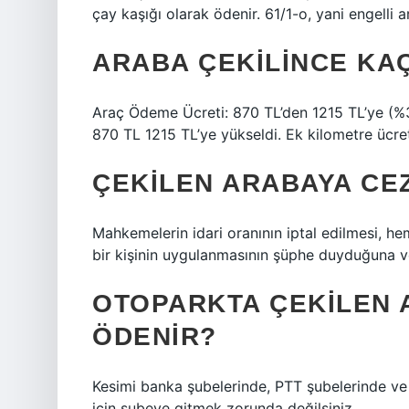
çay kaşığı olarak ödenir. 61/1-o, yani engelli 
ARABA ÇEKILINCE KA
Araç Ödeme Ücreti: 870 TL’den 1215 TL’ye (%3
870 TL 1215 TL’ye yükseldi. Ek kilometre ücreti
ÇEKILEN ARABAYA CEZ
Mahkemelerin idari oranının iptal edilmesi, he
bir kişinin uygulanmasının şüphe duyduğuna v
OTOPARKTA ÇEKILEN 
ÖDENIR?
Kesimi banka şubelerinde, PTT şubelerinde ve v
için şubeye gitmek zorunda değilsiniz.