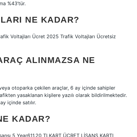
ama %43’tür.
ALARI NE KADAR?
afik Voltajları Ücret 2025 Trafik Voltajları Ücretsiz
ARAÇ ALINMAZSA NE
eya otoparka çekilen araçlar, 6 ay içinde sahipler
fikten yasaklanan kişilere yazılı olarak bildirilmektedir.
y içinde satılır.
 NE KADAR?
Lisansı 5 Year611.20 TLKART ÜCRET LİSANS KARTI