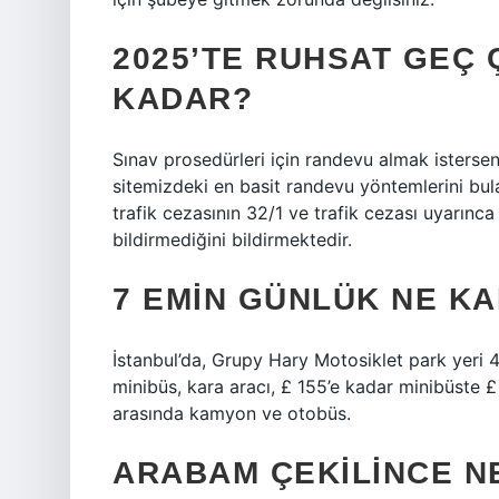
2025’TE RUHSAT GEÇ 
KADAR?
Sınav prosedürleri için randevu almak isterse
sitemizdeki en basit randevu yöntemlerini bulabi
trafik cezasının 32/1 ve trafik cezası uyarınc
bildirmediğini bildirmektedir.
7 EMIN GÜNLÜK NE K
İstanbul’da, Grupy Hary Motosiklet park yeri
minibüs, kara aracı, £ 155’e kadar minibüste 
arasında kamyon ve otobüs.
ARABAM ÇEKILINCE N