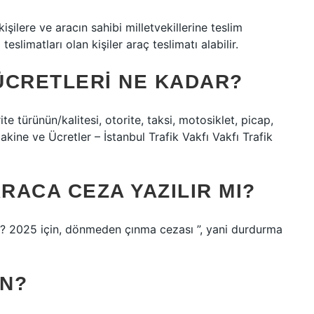
işilere ve aracın sahibi milletvekillerine teslim
teslimatları olan kişiler araç teslimatı alabilir.
 ÜCRETLERI NE KADAR?
te türünün/kalitesi, otorite, taksi, motosiklet, picap,
makine ve Ücretler – İstanbul Trafik Vakfı Vakfı Trafik
ACA CEZA YAZILIR MI?
r? 2025 için, dönmeden çınma cezası ”, yani durdurma
ÜN?