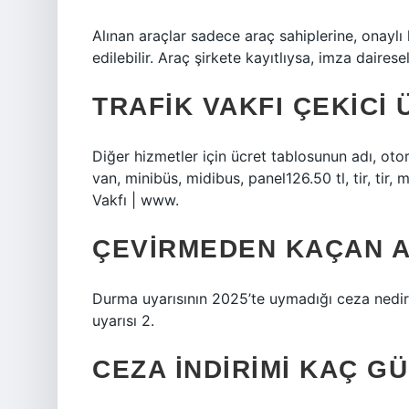
Alınan araçlar sadece araç sahiplerine, onaylı k
edilebilir. Araç şirkete kayıtlıysa, imza dairesel 
TRAFIK VAKFI ÇEKICI
Diğer hizmetler için ücret tablosunun adı, otori
van, minibüs, midibus, panel126.50 tl, tir, tir, 
Vakfı | www.
ÇEVIRMEDEN KAÇAN AR
Durma uyarısının 2025’te uymadığı ceza nedi
uyarısı 2.
CEZA INDIRIMI KAÇ G