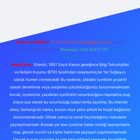
et casino
Reklam ve İletişim:
E-mail:
backlinkpaneli@gmail.com
Teams:
forumhizmeti@gmail.com
Whatsapp: 0262 606 0 726
Telegram:
@karabul
Yasal Uyarı:
Sitemiz, 5651 Sayılı Kanun gereğince Bilgi Teknolojileri
ve İletişim Kurumu (BTK) tarafından onaylanmış bir Yer Sağlayıcı
olarak hizmet vermektedir. Bu nedenle, sitedeki içerikleri proaktif
olarak denetleme veya araştırma yükümlülüğümüz bulunmamaktadır.
Ancak, üyelerimiz yazdıkları içeriklerin sorumluluğunu taşımakta olup,
siteye üye olarak bu sorumluluğu kabul etmiş sayılırlar. Bu internet
sitesi, herhangi bir marka, kurum veya şahıs şirketi ile hiçbir bağlantısı
bulunmamaktadır. Sitede yalnızca kendi hazırladığımız makaleler
paylaşılmaktadır. Burada yer alan içerikler haber niteliği taşımamakta
olup, gerçek kurum ve kişiler hakkında paylaşım yapılmamaktadır.
Gerçek kurum ve kişiler ile isim benzerlikleri tamamen tesadüfidir.