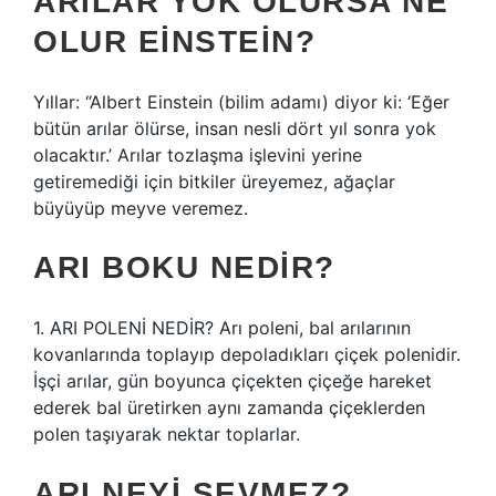
ARILAR YOK OLURSA NE
OLUR EINSTEIN?
Yıllar: “Albert Einstein (bilim adamı) diyor ki: ‘Eğer
bütün arılar ölürse, insan nesli dört yıl sonra yok
olacaktır.’ Arılar tozlaşma işlevini yerine
getiremediği için bitkiler üreyemez, ağaçlar
büyüyüp meyve veremez.
ARI BOKU NEDIR?
1. ARI POLENİ NEDİR? Arı poleni, bal arılarının
kovanlarında toplayıp depoladıkları çiçek polenidir.
İşçi arılar, gün boyunca çiçekten çiçeğe hareket
ederek bal üretirken aynı zamanda çiçeklerden
polen taşıyarak nektar toplarlar.
ARI NEYI SEVMEZ?