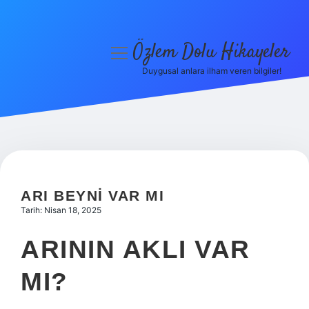
Özlem Dolu Hikayeler
menüyü
aç
Duygusal anlara ilham veren bilgiler!
Anasayfa
Gizlilik Politikası
Yasal Uyarı
Hakkımızda
ARI BEYNI VAR MI
Tarih: Nisan 18, 2025
ARININ AKLI VAR
MI?