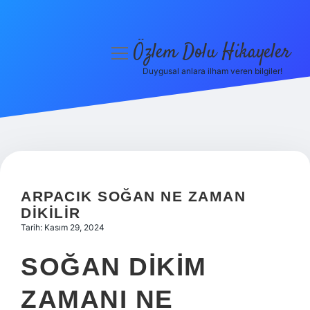
Özlem Dolu Hikayeler
menüyü
aç
Duygusal anlara ilham veren bilgiler!
Anasayfa
Gizlilik Politikası
Yasal Uyarı
Hakkımızda
ARPACIK SOĞAN NE ZAMAN
DIKILIR
Tarih: Kasım 29, 2024
SOĞAN DIKIM
ZAMANI NE