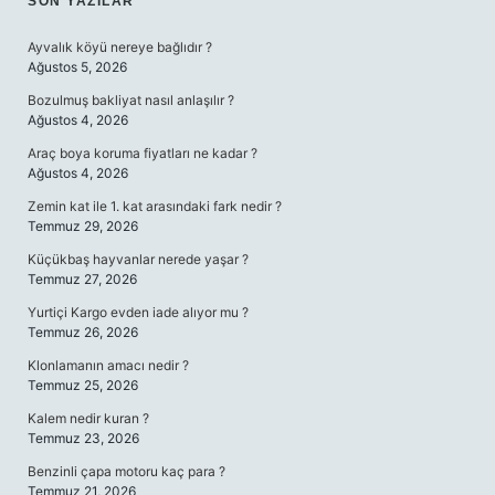
SIDEBAR
SON YAZILAR
Ayvalık köyü nereye bağlıdır ?
Ağustos 5, 2026
Bozulmuş bakliyat nasıl anlaşılır ?
Ağustos 4, 2026
Araç boya koruma fiyatları ne kadar ?
Ağustos 4, 2026
Zemin kat ile 1. kat arasındaki fark nedir ?
Temmuz 29, 2026
Küçükbaş hayvanlar nerede yaşar ?
Temmuz 27, 2026
Yurtiçi Kargo evden iade alıyor mu ?
Temmuz 26, 2026
Klonlamanın amacı nedir ?
Temmuz 25, 2026
Kalem nedir kuran ?
Temmuz 23, 2026
Benzinli çapa motoru kaç para ?
Temmuz 21, 2026