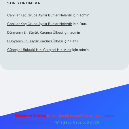
SON YORUMLAR
Canlılar Kaç Gruba Ayrılır Bunlar Nelerdir
için
admin
Canlılar Kaç Gruba Ayrılır Bunlar Nelerdir
için
Duru
Dünyanın En Büyük Kaçıncı Ülkesi
için
admin
Dünyanın En Büyük Kaçıncı Ülkesi
için
Betül
Güneşin Ufuktaki Hızı Çizgisel Hız Mıdır
için
admin
o
Reklam ve İletişim:
E-mail:
backlinkpaneli@gmail.com
Teams:
forumhizmeti@gmail.com
Whatsapp: 0262 606 0 726
Telegram: