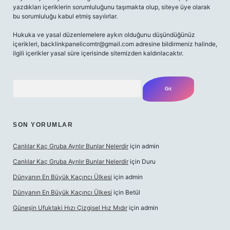
yazdıkları içeriklerin sorumluluğunu taşımakta olup, siteye üye olarak
bu sorumluluğu kabul etmiş sayılırlar.
Hukuka ve yasal düzenlemelere aykırı olduğunu düşündüğünüz
içerikleri,
backlinkpanelicomtr@gmail.com
adresine bildirmeniz halinde,
ilgili içerikler yasal süre içerisinde sitemizden kaldırılacaktır.
Arama
SON YORUMLAR
Canlılar Kaç Gruba Ayrılır Bunlar Nelerdir
için
admin
Canlılar Kaç Gruba Ayrılır Bunlar Nelerdir
için
Duru
Dünyanın En Büyük Kaçıncı Ülkesi
için
admin
Dünyanın En Büyük Kaçıncı Ülkesi
için
Betül
Güneşin Ufuktaki Hızı Çizgisel Hız Mıdır
için
admin