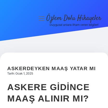
Özlem Dolu Hikayeler
menüyü
aç
Duygusal anlara ilham veren bilgiler!
Anasayfa
Gizlilik Politikası
Yasal Uyarı
Hakkımızda
ASKERDEYKEN MAAŞ YATAR MI
Tarih: Ocak 1, 2025
ASKERE GIDINCE
MAAŞ ALINIR MI?