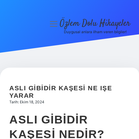
Özlem Dolu Hikayeler
menüyü
aç
Duygusal anlara ilham veren bilgiler!
Anasayfa
Gizlilik Politikası
Yasal Uyarı
Hakkımızda
ASLI GIBIDIR KAŞESI NE IŞE
YARAR
Tarih: Ekim 18, 2024
ASLI GIBIDIR
KAŞESI NEDIR?