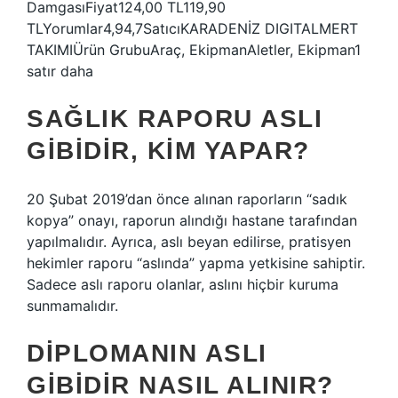
DamgasıFiyat124,00 TL119,90
TLYorumlar4,94,7SatıcıKARADENİZ DIGITALMERT
TAKIMIÜrün GrubuAraç, EkipmanAletler, Ekipman1
satır daha
SAĞLIK RAPORU ASLI
GIBIDIR, KIM YAPAR?
20 Şubat 2019’dan önce alınan raporların “sadık
kopya” onayı, raporun alındığı hastane tarafından
yapılmalıdır. Ayrıca, aslı beyan edilirse, pratisyen
hekimler raporu “aslında” yapma yetkisine sahiptir.
Sadece aslı raporu olanlar, aslını hiçbir kuruma
sunmamalıdır.
DIPLOMANIN ASLI
GIBIDIR NASIL ALINIR?