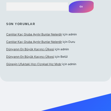
Arama
SON YORUMLAR
Canlılar Kaç Gruba Ayrılır Bunlar Nelerdir
için
admin
Canlılar Kaç Gruba Ayrılır Bunlar Nelerdir
için
Duru
Dünyanın En Büyük Kaçıncı Ülkesi
için
admin
Dünyanın En Büyük Kaçıncı Ülkesi
için
Betül
Güneşin Ufuktaki Hızı Çizgisel Hız Mıdır
için
admin
ilbet casino