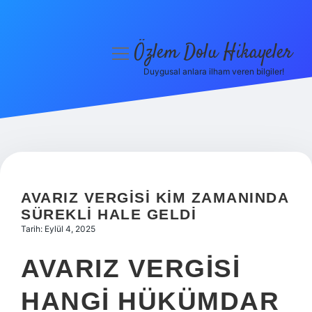
Özlem Dolu Hikayeler
menüyü
aç
Duygusal anlara ilham veren bilgiler!
Anasayfa
Gizlilik Politikası
Yasal Uyarı
Hakkımızda
AVARIZ VERGISI KIM ZAMANINDA
SÜREKLI HALE GELDI
Tarih: Eylül 4, 2025
AVARIZ VERGISI
HANGI HÜKÜMDAR