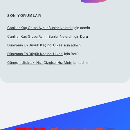
SON YORUMLAR
Canlılar Kaç Gruba Ayrılır Bunlar Nelerdir
için
admin
Canlılar Kaç Gruba Ayrılır Bunlar Nelerdir
için
Duru
Dünyanın En Büyük Kaçıncı Ülkesi
için
admin
Dünyanın En Büyük Kaçıncı Ülkesi
için
Betül
Güneşin Ufuktaki Hızı Çizgisel Hız Mıdır
için
admin
ilbet casino
Reklam ve İletişim:
E-mail:
backlinkpaneli@gmail.com
Teams: