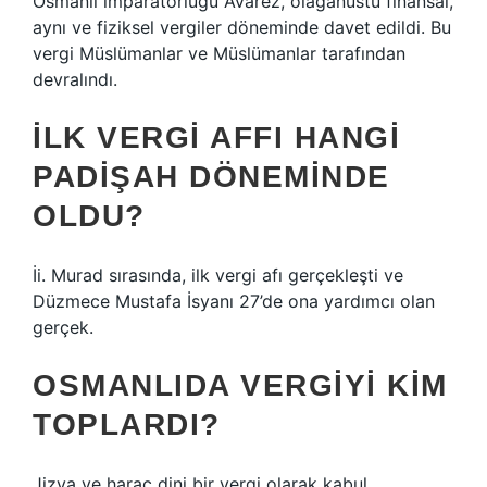
Osmanlı imparatorluğu Avârez, olağanüstü finansal,
aynı ve fiziksel vergiler döneminde davet edildi. Bu
vergi Müslümanlar ve Müslümanlar tarafından
devralındı.
İLK VERGI AFFI HANGI
PADIŞAH DÖNEMINDE
OLDU?
İi. Murad sırasında, ilk vergi afı gerçekleşti ve
Düzmece Mustafa İsyanı 27’de ona yardımcı olan
gerçek.
OSMANLIDA VERGIYI KIM
TOPLARDI?
Jizya ve haraç dini bir vergi olarak kabul