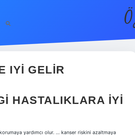
Ö
 IYI GELIR
I HASTALIKLARA IYI
ı korumaya yardımcı olur. … kanser riskini azaltmaya