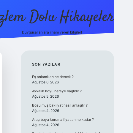
zlem Dolu Hikayeler
Duygusal anlara ilham veren bilgiler!
ilbet casino
SIDEBAR
SON YAZILAR
Eş anlamlı arı ne demek ?
Ağustos 6, 2026
Ayvalık köyü nereye bağlıdır ?
Ağustos 5, 2026
Bozulmuş bakliyat nasıl anlaşılır ?
Ağustos 4, 2026
Araç boya koruma fiyatları ne kadar ?
Ağustos 4, 2026