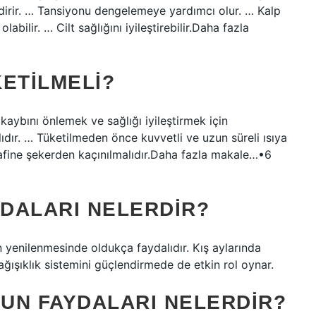
endirir. … Tansiyonu dengelemeye yardımcı olur. … Kalp
abilir. … Cilt sağlığını iyileştirebilir.Daha fazla
ETILMELI?
 kaybını önlemek ve sağlığı iyileştirmek için
dır. … Tüketilmeden önce kuvvetli ve uzun süreli ısıya
 rafine şekerden kaçınılmalıdır.Daha fazla makale…•6
YDALARI NELERDIR?
in yenilenmesinde oldukça faydalıdır. Kış aylarında
ağışıklık sistemini güçlendirmede de etkin rol oynar.
UN FAYDALARI NELERDIR?