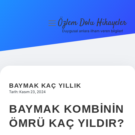
Özlem Dolu Hikayeler
menüyü
aç
Duygusal anlara ilham veren bilgiler!
Anasayfa
Gizlilik Politikası
Yasal Uyarı
Hakkımızda
BAYMAK KAÇ YILLIK
Tarih: Kasım 23, 2024
BAYMAK KOMBININ
ÖMRÜ KAÇ YILDIR?