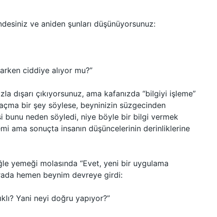
ndesiniz ve aniden şunları düşünüyorsunuz:
parken ciddiye alıyor mu?”
la dışarı çıkıyorsunuz, ama kafanızda “bilgiyi işleme”
saçma bir şey söylese, beyninizin süzgecinden
şi bunu neden söyledi, niye böyle bir bilgi vermek
temi ama sonuçta insanın düşüncelerinin derinliklerine
ğle yemeği molasında “Evet, yeni bir uygulama
urada hemen beynim devreye girdi:
lı? Yani neyi doğru yapıyor?”