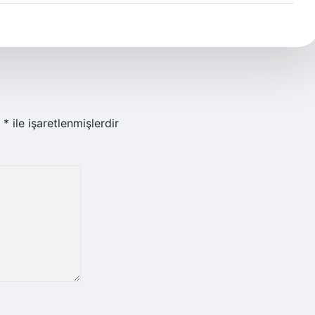
r
*
ile işaretlenmişlerdir