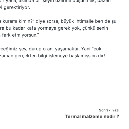
r yana, aslında bir şeyin üzerine düşünmek, bazen
 gerektiriyor.
e kuramı kimin?” diye sorsa, büyük ihtimalle ben de şu
lara bu kadar kafa yormaya gerek yok, çünkü senin
 fark etmiyorsun.”
eceğimiz şey, durup o anı yaşamaktır. Yani “çok
zaman gerçekten bilgi işlemeye başlamışsınızdır!
Sonraki Yazı
Termal malzeme nedir ?