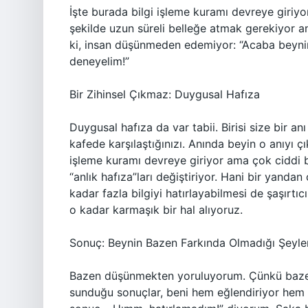
İşte burada bilgi işleme kuramı devreye giriyor
şekilde uzun süreli belleğe atmak gerekiyor a
ki, insan düşünmeden edemiyor: “Acaba beynim
deneyelim!”
Bir Zihinsel Çıkmaz: Duygusal Hafıza
Duygusal hafıza da var tabii. Birisi size bir anı
kafede karşılaştığınızı. Anında beyin o anıyı çı
işleme kuramı devreye giriyor ama çok ciddi bi
“anlık hafıza”ları değiştiriyor. Hani bir yanda
kadar fazla bilgiyi hatırlayabilmesi de şaşırtı
o kadar karmaşık bir hal alıyoruz.
Sonuç: Beynin Bazen Farkında Olmadığı Şeyle
Bazen düşünmekten yoruluyorum. Çünkü bazen 
sunduğu sonuçlar, beni hem eğlendiriyor hem d