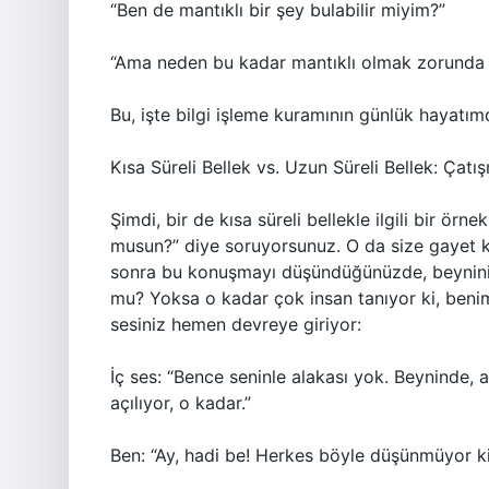
“Ben de mantıklı bir şey bulabilir miyim?”
“Ama neden bu kadar mantıklı olmak zorunda 
Bu, işte bilgi işleme kuramının günlük hayatım
Kısa Süreli Bellek vs. Uzun Süreli Bellek: Çatı
Şimdi, bir de kısa süreli bellekle ilgili bir örn
musun?” diye soruyorsunuz. O da size gayet ke
sonra bu konuşmayı düşündüğünüzde, beyniniz ş
mu? Yoksa o kadar çok insan tanıyor ki, benimle
sesiniz hemen devreye giriyor:
İç ses: “Bence seninle alakası yok. Beyninde, 
açılıyor, o kadar.”
Ben: “Ay, hadi be! Herkes böyle düşünmüyor ki