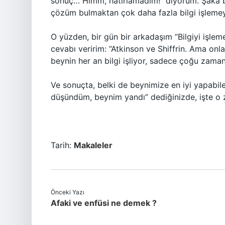
sonuç… Hımm, hatırlamadım!” diyorum. Şaka bi
çözüm bulmaktan çok daha fazla bilgi işlemeyi
O yüzden, bir gün bir arkadaşım “Bilgiyi işlem
cevabı veririm: “Atkinson ve Shiffrin. Ama on
beynin her an bilgi işliyor, sadece çoğu zaman
Ve sonuçta, belki de beynimize en iyi yapabil
düşündüm, beynim yandı” dediğinizde, işte o 
Tarih:
Makaleler
Önceki Yazı
Afaki ve enfüsi ne demek ?