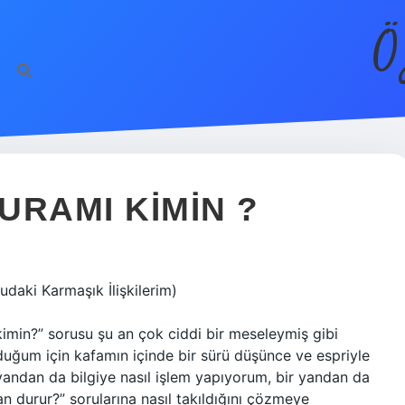
Ö
KURAMI KIMIN ?
daki Karmaşık İlişkilerim)
kimin?” sorusu şu an çok ciddi bir meseleymiş gibi
uğum için kafamın içinde bir sürü düşünce ve espriyle
yandan da bilgiye nasıl işlem yapıyorum, bir yandan da
an durur?” sorularına nasıl takıldığını çözmeye