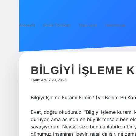
Anasayfa
Gizlilik Politikası
Yasal Uyarı
Hakkımızda
BILGIYI IŞLEME 
Tarih: Aralık 29, 2025
Bilgiyi İşleme Kuramı Kimin? (Ve Benim Bu Konu
Evet, doğru okudunuz! “Bilgiyi işleme kuramı 
duruyor, ama aslında en büyük mesele ben old
savaşıyorum. Neyse, size bunu anlatırken bir 
günümüz insanının “beyin nasıl çalışır, ne zam