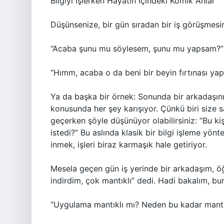
Bilgiyi İşlerken Hayatın İçindeki Komik Anlar
Düşünsenize, bir gün sıradan bir iş görüşmesi
“Acaba şunu mu söylesem, şunu mu yapsam?”
“Hımm, acaba o da beni bir beyin fırtınası ya
Ya da başka bir örnek: Sonunda bir arkadaşınız
konusunda her şey karışıyor. Çünkü biri size 
geçerken şöyle düşünüyor olabilirsiniz: “Bu ki
istedi?” Bu aslında klasik bir bilgi işleme yön
inmek, işleri biraz karmaşık hale getiriyor.
Mesela geçen gün iş yerinde bir arkadaşım, ö
indirdim, çok mantıklı” dedi. Hadi bakalım, b
“Uygulama mantıklı mı? Neden bu kadar mantık