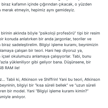
r biraz kafamın içinde çığırından çıkacak, o yüzden
ma merak etmeyin, hepimiz aynı gemideyiz.
birinin aklında böyle “psikoloji profesörü” tipi bir resim
bir konuda anlatırken bir anda jargonlar, teoriler ve
biraz sadeleştirelim. Bilgiyi işleme kuramı, beynimizin
 anlamaya çalışan bir teori. Hani hep diyoruz ya,
m içsel okulumuzu anlamaya çalışıyorlar. Tabi, bunu
azla yükleniliyor gibi geliyor bana. Düşünsene, bir
GB RAM ile!
z… Tabii ki, Atkinson ve Shiffrin! Yani bu teori, Atkinson
beyninin, bilgiyi bir “kısa süreli bellek” ve “uzun süreli
eren bir model. Yani “Bilgiyi işleme kuramı kimin?”
miyle anılıyor.