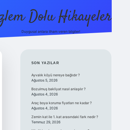
zlem Dolu Hikayeler
Duygusal anlara ilham veren bilgiler!
ilbet casino
SIDEBAR
SON YAZILAR
Ayvalık köyü nereye bağlıdır ?
Ağustos 5, 2026
Bozulmuş bakliyat nasıl anlaşılır ?
Ağustos 4, 2026
Araç boya koruma fiyatları ne kadar ?
Ağustos 4, 2026
Zemin kat ile 1. kat arasındaki fark nedir ?
Temmuz 29, 2026