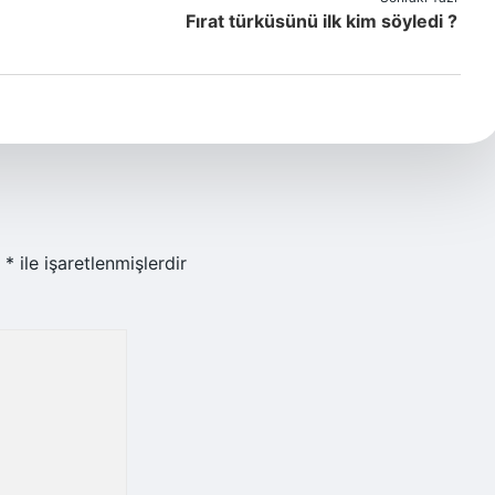
Fırat türküsünü ilk kim söyledi ?
r
*
ile işaretlenmişlerdir