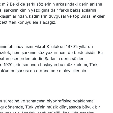
 mi? Belki de şarkı sözlerinin arkasındaki derin anlamı
, şarkının kimin yazdığına dair farklı bakış açılarını
aklaşımlarından, kadınların duygusal ve toplumsal etkiler
pektiften konuyu ele alacağız.
nin efsanevi ismi Fikret Kızılok’un 1970’li yıllarda
Kızılok, hem şarkının söz yazarı hem de bestecisidir. Bu
ıtan eserlerden biridir. Şarkının derin sözleri,
ır. 1970’lerin sonunda başlayan bu müzik akımı, Türk
lok’un bu şarkısı da o dönemde dinleyicilerinin
tım sürecine ve sanatçının biyografisine odaklanma
zdığı dönemde, Türkiye’nin müzik dünyasında büyük bir