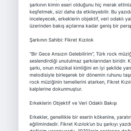
şarkının kimin eseri olduğunu hiç merak ettiniz
keşfetmek, sizi daha da etkileyebilir. Bu yazıda
inceleyecek, erkeklerin objektif, veri odaklı y
üzerinden bakış açılarına kadar geniş bir pers
Şarkının Sahibi: Fikret Kızılok
“Bir Gece Ansızın Gelebilirim”, Türk rock müziği
seslendirdiği unutulmaz şarkılarından biridir. 
şarkı, onun müzikal kimliğini en iyi şekilde yans
melodisiyle birleşerek bir dönemin ruhunu taş
rock müziğinin temellerini atarken, Fikret Kızı
kalplerine dokunmuştur.
Erkeklerin Objektif ve Veri Odaklı Bakışı
Erkekler, genellikle bir eserin kökenine, yara
eğilimindedir. Fikret Kızılok’un bu şarkıyı ya