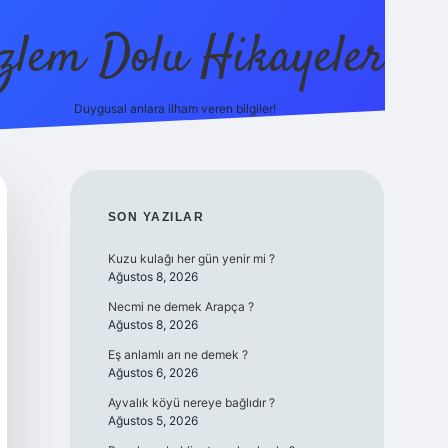
zlem Dolu Hikayeler
Duygusal anlara ilham veren bilgiler!
ilbet casino
SIDEBAR
SON YAZILAR
Kuzu kulağı her gün yenir mi ?
Ağustos 8, 2026
Necmi ne demek Arapça ?
Ağustos 8, 2026
Eş anlamlı arı ne demek ?
Ağustos 6, 2026
Ayvalık köyü nereye bağlıdır ?
Ağustos 5, 2026