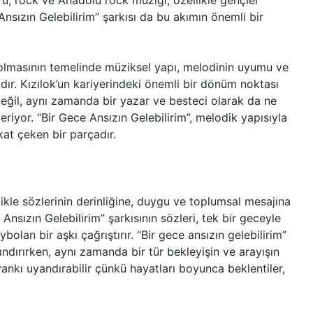
ru, rock ve Anadolu rock müziği, özellikle gençler
Ansızın Gelebilirim” şarkısı da bu akımın önemli bir
ci olmasının temelinde müziksel yapı, melodinin uyumu ve
adır. Kızılok’un kariyerindeki önemli bir dönüm noktası
değil, aynı zamanda bir yazar ve besteci olarak da ne
iyor. “Bir Gece Ansızın Gelebilirim”, melodik yapısıyla
at çeken bir parçadır.
llikle sözlerinin derinliğine, duygu ve toplumsal mesajına
nsızın Gelebilirim” şarkısının sözleri, tek bir geceyle
olan bir aşkı çağrıştırır. “Bir gece ansızın gelebilirim”
arındırırken, aynı zamanda bir tür bekleyişin ve arayışın
yankı uyandırabilir çünkü hayatları boyunca beklentiler,