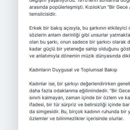
değişim yaşanıyordu. 1970’lerin sonlarına doğ
arasında popülerleşmişti. Kızılok’un “Bir Gece 
temsilcisidir.
Erkek bir bakış açısıyla, bu şarkının etkileyi
sözlerin anlam derinliği gibi unsurlar yatmakt
olan bu şarkı, onun sadece bir şarkıcı olarak 
kadar güçlü bir yeteneğe sahip olduğunu göster
ve anlatımıyla dönemin müzik dünyasında dikk
Kadınların Duygusal ve Toplumsal Bakışı
Kadınlar ise, bir şarkıyı değerlendirirken gene
daha fazla odaklanma eğilimindedir. “Bir Gece A
sınırlı kalmayan, zaman içinde bir özlem ve kayb
ifadesi, bir tür sürpriz ve belirsizliği içinde b
da simgesidir. Bu, birçok kadının ruhunda bir 
özlemler ve bilinmezlikler içerisinde olurlar.