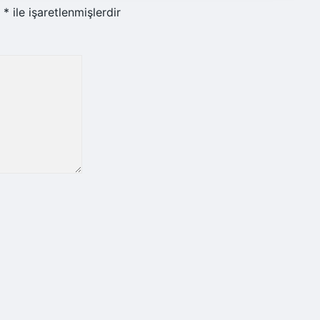
r
*
ile işaretlenmişlerdir