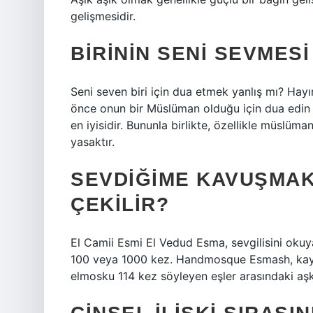
gelişmesidir.
BIRININ SENI SEVMESI 
Seni seven biri için dua etmek yanlış mı? Hay
önce onun bir Müslüman olduğu için dua edin ve
en iyisidir. Bununla birlikte, özellikle müsl
yasaktır.
SEVDIĞIME KAVUŞMAK 
ÇEKILIR?
El Camii Esmi El Vedud Esma, sevgilisini okuy
100 veya 1000 kez. Handmosque Esmash, kayıp
elmosku 114 kez söyleyen eşler arasındaki aşk ar