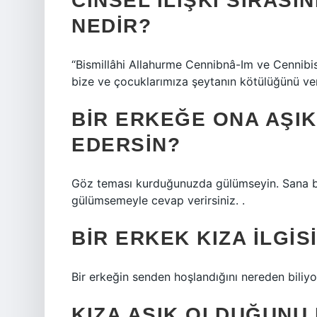
CINSEL ILIŞKI SIRAS
NEDIR?
“Bismillâhi Allahurme Cennibnâ-Im ve Cennibi
bize ve çocuklarımıza şeytanın kötülüğünü ver
BIR ERKEĞE ONA AŞIK
EDERSIN?
Göz teması kurduğunuzda gülümseyin. Sana bakm
gülümsemeyle cevap verirsiniz. .
BIR ERKEK KIZA ILGIS
Bir erkeğin senden hoşlandığını nereden biliy
KIZA AŞIK OLDUĞUNU 