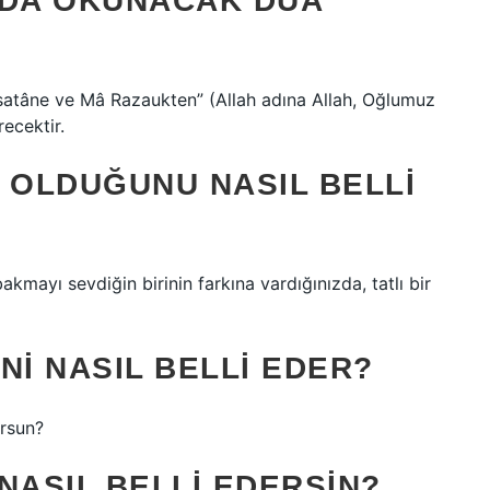
INDA OKUNACAK DUA
satâne ve Mâ Razaukten” (Allah adına Allah, Oğlumuz
ecektir.
 OLDUĞUNU NASIL BELLI
ayı sevdiğin birinin farkına vardığınızda, tatlı bir
INI NASIL BELLI EDER?
orsun?
NASIL BELLI EDERSIN?