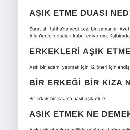
AŞIK ETME DUASI NED
Surat al -fatiha’da yedi kez, bir zamanlar Ayet
Allah’ım için duaları kabul ediyorum. Kalbimde
ERKEKLERI AŞIK ETME
Aşık bir adamı yapmak için 12 öneri için endiş
BIR ERKEĞI BIR KIZA 
Bir erkek bir kadına nasıl aşık olur?
AŞIK ETMEK NE DEME
Aşık aşık olmak genellikle güçlü bir bağın gel