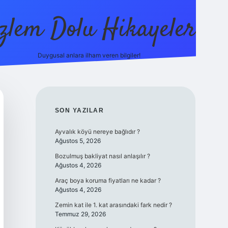
zlem Dolu Hikayeler
Duygusal anlara ilham veren bilgiler!
ilbet casin
SIDEBAR
SON YAZILAR
Ayvalık köyü nereye bağlıdır ?
Ağustos 5, 2026
Bozulmuş bakliyat nasıl anlaşılır ?
Ağustos 4, 2026
Araç boya koruma fiyatları ne kadar ?
Ağustos 4, 2026
Zemin kat ile 1. kat arasındaki fark nedir ?
Temmuz 29, 2026