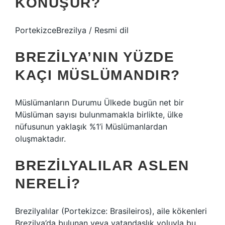
KONUŞUR?
PortekizceBrezilya / Resmi dil
BREZILYA’NIN YÜZDE
KAÇI MÜSLÜMANDIR?
Müslümanların Durumu Ülkede bugün net bir
Müslüman sayısı bulunmamakla birlikte, ülke
nüfusunun yaklaşık %1’i Müslümanlardan
oluşmaktadır.
BREZILYALILAR ASLEN
NERELI?
Brezilyalılar (Portekizce: Brasileiros), aile kökenleri
Brezilya’da bulunan veya vatandaşlık yoluyla bu