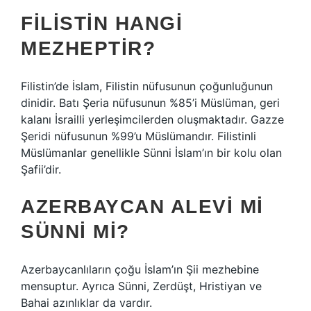
FILISTIN HANGI
MEZHEPTIR?
Filistin’de İslam, Filistin nüfusunun çoğunluğunun
dinidir. Batı Şeria nüfusunun %85’i Müslüman, geri
kalanı İsrailli yerleşimcilerden oluşmaktadır. Gazze
Şeridi nüfusunun %99’u Müslümandır. Filistinli
Müslümanlar genellikle Sünni İslam’ın bir kolu olan
Şafii’dir.
AZERBAYCAN ALEVI MI
SÜNNI MI?
Azerbaycanlıların çoğu İslam’ın Şii mezhebine
mensuptur. Ayrıca Sünni, Zerdüşt, Hristiyan ve
Bahai azınlıklar da vardır.