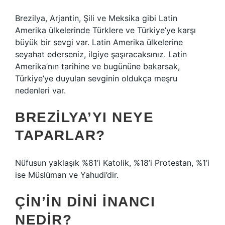
Brezilya, Arjantin, Şili ve Meksika gibi Latin
Amerika ülkelerinde Türklere ve Türkiye’ye karşı
büyük bir sevgi var. Latin Amerika ülkelerine
seyahat ederseniz, ilgiye şaşıracaksınız. Latin
Amerika’nın tarihine ve bugününe bakarsak,
Türkiye’ye duyulan sevginin oldukça meşru
nedenleri var.
BREZILYA’YI NEYE
TAPARLAR?
Nüfusun yaklaşık %81’i Katolik, %18’i Protestan, %1’i
ise Müslüman ve Yahudi’dir.
ÇIN’IN DINI INANCI
NEDIR?