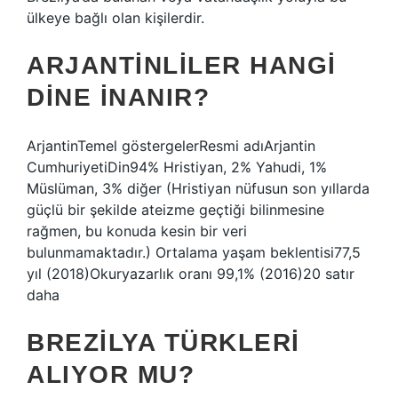
ülkeye bağlı olan kişilerdir.
ARJANTINLILER HANGI
DINE INANIR?
ArjantinTemel göstergelerResmi adıArjantin
CumhuriyetiDin94% Hristiyan, 2% Yahudi, 1%
Müslüman, 3% diğer (Hristiyan nüfusun son yıllarda
güçlü bir şekilde ateizme geçtiği bilinmesine
rağmen, bu konuda kesin bir veri
bulunmamaktadır.) Ortalama yaşam beklentisi77,5
yıl (2018)Okuryazarlık oranı 99,1% (2016)20 satır
daha
BREZILYA TÜRKLERI
ALIYOR MU?