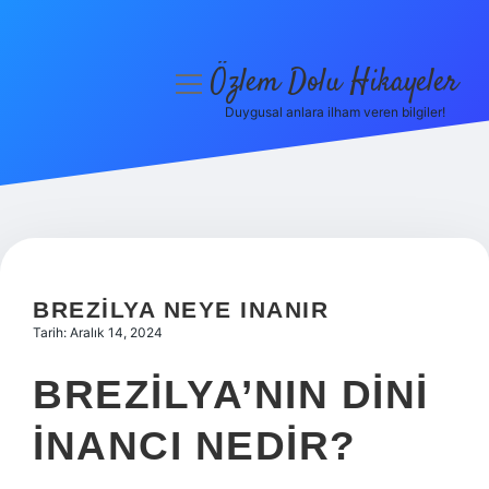
Özlem Dolu Hikayeler
menüyü
aç
Duygusal anlara ilham veren bilgiler!
Anasayfa
Gizlilik Politikası
Yasal Uyarı
Hakkımızda
BREZILYA NEYE INANIR
Tarih: Aralık 14, 2024
BREZILYA’NIN DINI
INANCI NEDIR?