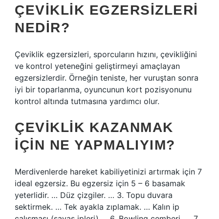
ÇEVIKLIK EGZERSIZLERI
NEDIR?
Çeviklik egzersizleri, sporcuların hızını, çevikliğini
ve kontrol yeteneğini geliştirmeyi amaçlayan
egzersizlerdir. Örneğin teniste, her vuruştan sonra
iyi bir toparlanma, oyuncunun kort pozisyonunu
kontrol altında tutmasına yardımcı olur.
ÇEVIKLIK KAZANMAK
IÇIN NE YAPMALIYIM?
Merdivenlerde hareket kabiliyetinizi artırmak için 7
ideal egzersiz. Bu egzersiz için 5 – 6 basamak
yeterlidir. … Düz çizgiler. … 3. Topu duvara
sektirmek. … Tek ayakla zıplamak. … Kalın ip
çalışması (savaş ipleri) … 6. Bowling çemberi. … 7.