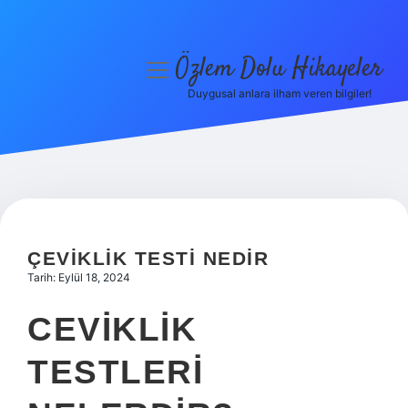
Özlem Dolu Hikayeler
menüyü
aç
Duygusal anlara ilham veren bilgiler!
Anasayfa
Gizlilik Politikası
Yasal Uyarı
Hakkımızda
ÇEVIKLIK TESTI NEDIR
Tarih: Eylül 18, 2024
CEVIKLIK
TESTLERI