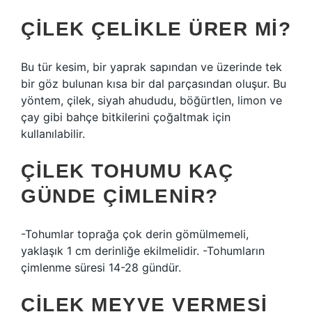
ÇILEK ÇELIKLE ÜRER MI?
Bu tür kesim, bir yaprak sapından ve üzerinde tek
bir göz bulunan kısa bir dal parçasından oluşur. Bu
yöntem, çilek, siyah ahududu, böğürtlen, limon ve
çay gibi bahçe bitkilerini çoğaltmak için
kullanılabilir.
ÇILEK TOHUMU KAÇ
GÜNDE ÇIMLENIR?
-Tohumlar toprağa çok derin gömülmemeli,
yaklaşık 1 cm derinliğe ekilmelidir. -Tohumların
çimlenme süresi 14-28 gündür.
ÇILEK MEYVE VERMESI