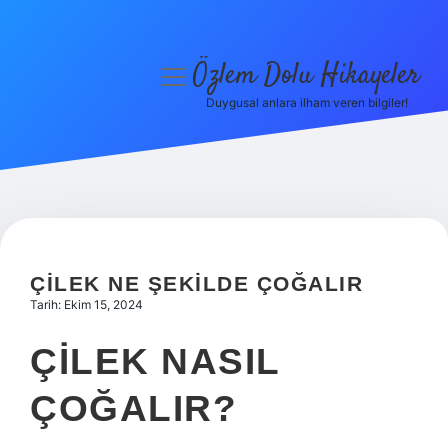
Özlem Dolu Hikayeler
menüyü
aç
Duygusal anlara ilham veren bilgiler!
Anasayfa
Gizlilik Politikası
Yasal Uyarı
Hakkımızda
ÇILEK NE ŞEKILDE ÇOĞALIR
Tarih: Ekim 15, 2024
ÇILEK NASIL
ÇOĞALIR?