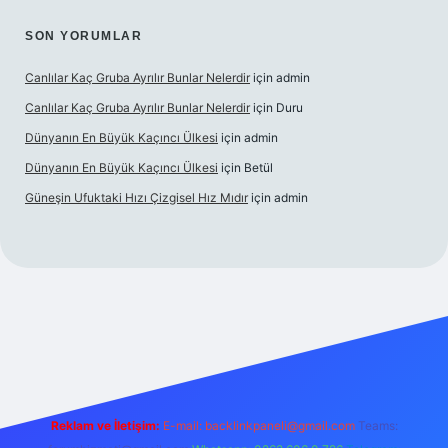
SON YORUMLAR
Canlılar Kaç Gruba Ayrılır Bunlar Nelerdir
için
admin
Canlılar Kaç Gruba Ayrılır Bunlar Nelerdir
için
Duru
Dünyanın En Büyük Kaçıncı Ülkesi
için
admin
Dünyanın En Büyük Kaçıncı Ülkesi
için
Betül
Güneşin Ufuktaki Hızı Çizgisel Hız Mıdır
için
admin
no
Reklam ve İletişim:
E-mail:
backlinkpaneli@gmail.com
Teams: