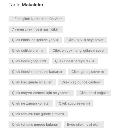
Tarih:
Makaleler
1 Fide çilek Ne Kadar ürün Verir
7 veren çilek fidesi nasıl dikilir
Çilek bitkisi ne şekilde yapılır
Çilek bitkisi neyi sever
Çilek çelikle ürer mi
Çilek en çok hangi gübreyi sever
Çilek fidesi çoğalır mı
Çilek fidesi nereye dikilir
Çilek fidesinin ömrü ne kadardır
Çilek güneş sever mi
Çilek kaç günde bir sulan
Çilek kaç günde çimlenir
Çilek meyve vermesi için ne yapmalı
Çilek nasıl çoğalır
Çilek ne zaman kol atar
Çilek suyu sever mi
Çilek tohumu kaç günde çimlenir
Çilek tohumu nerede bulunur
Evde çilek nasıl ekilir