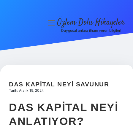
Özlem Dolu Hikayeler
menüyü
aç
Duygusal anlara ilham veren bilgiler!
Anasayfa
Gizlilik Politikası
Yasal Uyarı
Hakkımızda
DAS KAPITAL NEYI SAVUNUR
Tarih: Aralık 19, 2024
DAS KAPITAL NEYI
ANLATIYOR?