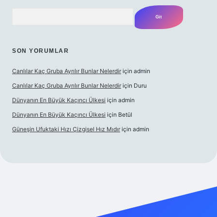
Arama
SON YORUMLAR
Canlılar Kaç Gruba Ayrılır Bunlar Nelerdir
için
admin
Canlılar Kaç Gruba Ayrılır Bunlar Nelerdir
için
Duru
Dünyanın En Büyük Kaçıncı Ülkesi
için
admin
Dünyanın En Büyük Kaçıncı Ülkesi
için
Betül
Güneşin Ufuktaki Hızı Çizgisel Hız Mıdır
için
admin
ilbet casino