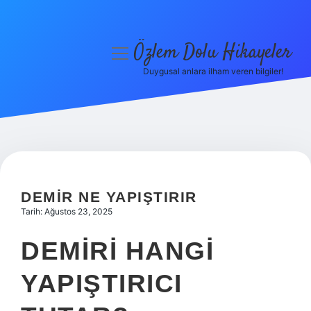
Özlem Dolu Hikayeler
menüyü
aç
Duygusal anlara ilham veren bilgiler!
Anasayfa
Gizlilik Politikası
Yasal Uyarı
Hakkımızda
DEMIR NE YAPIŞTIRIR
Tarih: Ağustos 23, 2025
DEMIRI HANGI
YAPIŞTIRICI