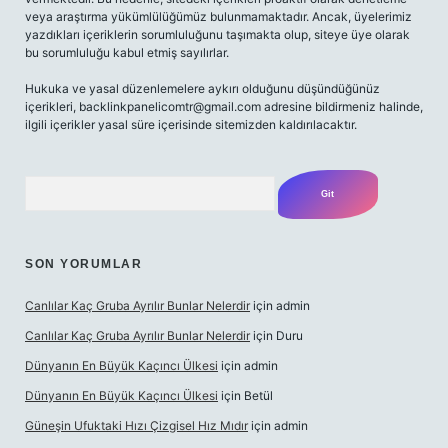
veya araştırma yükümlülüğümüz bulunmamaktadır. Ancak, üyelerimiz
yazdıkları içeriklerin sorumluluğunu taşımakta olup, siteye üye olarak
bu sorumluluğu kabul etmiş sayılırlar.
Hukuka ve yasal düzenlemelere aykırı olduğunu düşündüğünüz
içerikleri,
backlinkpanelicomtr@gmail.com
adresine bildirmeniz halinde,
ilgili içerikler yasal süre içerisinde sitemizden kaldırılacaktır.
Arama
SON YORUMLAR
Canlılar Kaç Gruba Ayrılır Bunlar Nelerdir
için
admin
Canlılar Kaç Gruba Ayrılır Bunlar Nelerdir
için
Duru
Dünyanın En Büyük Kaçıncı Ülkesi
için
admin
Dünyanın En Büyük Kaçıncı Ülkesi
için
Betül
Güneşin Ufuktaki Hızı Çizgisel Hız Mıdır
için
admin