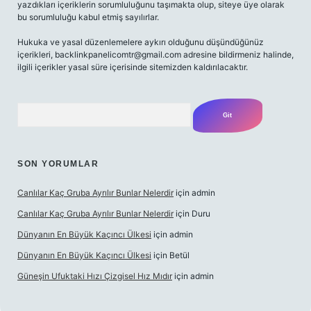
yazdıkları içeriklerin sorumluluğunu taşımakta olup, siteye üye olarak
bu sorumluluğu kabul etmiş sayılırlar.
Hukuka ve yasal düzenlemelere aykırı olduğunu düşündüğünüz
içerikleri,
backlinkpanelicomtr@gmail.com
adresine bildirmeniz halinde,
ilgili içerikler yasal süre içerisinde sitemizden kaldırılacaktır.
Arama
SON YORUMLAR
Canlılar Kaç Gruba Ayrılır Bunlar Nelerdir
için
admin
Canlılar Kaç Gruba Ayrılır Bunlar Nelerdir
için
Duru
Dünyanın En Büyük Kaçıncı Ülkesi
için
admin
Dünyanın En Büyük Kaçıncı Ülkesi
için
Betül
Güneşin Ufuktaki Hızı Çizgisel Hız Mıdır
için
admin