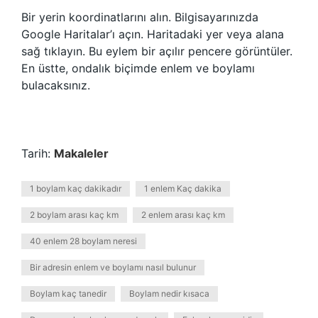
Bir yerin koordinatlarını alın. Bilgisayarınızda
Google Haritalar’ı açın. Haritadaki yer veya alana
sağ tıklayın. Bu eylem bir açılır pencere görüntüler.
En üstte, ondalık biçimde enlem ve boylamı
bulacaksınız.
Tarih:
Makaleler
1 boylam kaç dakikadır
1 enlem Kaç dakika
2 boylam arası kaç km
2 enlem arası kaç km
40 enlem 28 boylam neresi
Bir adresin enlem ve boylamı nasıl bulunur
Boylam kaç tanedir
Boylam nedir kısaca