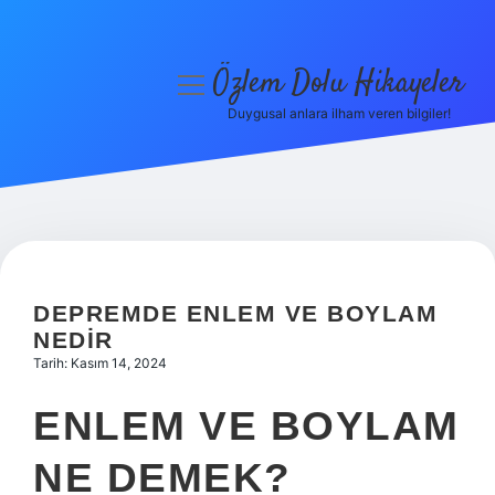
Özlem Dolu Hikayeler
menüyü
aç
Duygusal anlara ilham veren bilgiler!
Anasayfa
Gizlilik Politikası
Yasal Uyarı
Hakkımızda
DEPREMDE ENLEM VE BOYLAM
NEDIR
Tarih: Kasım 14, 2024
ENLEM VE BOYLAM
NE DEMEK?