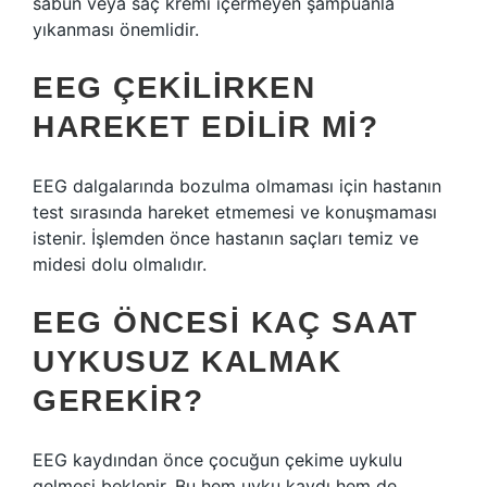
sabun veya saç kremi içermeyen şampuanla
yıkanması önemlidir.
EEG ÇEKILIRKEN
HAREKET EDILIR MI?
EEG dalgalarında bozulma olmaması için hastanın
test sırasında hareket etmemesi ve konuşmaması
istenir. İşlemden önce hastanın saçları temiz ve
midesi dolu olmalıdır.
EEG ÖNCESI KAÇ SAAT
UYKUSUZ KALMAK
GEREKIR?
EEG kaydından önce çocuğun çekime uykulu
gelmesi beklenir. Bu hem uyku kaydı hem de