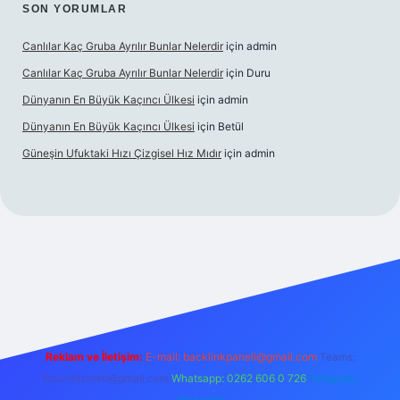
SON YORUMLAR
Canlılar Kaç Gruba Ayrılır Bunlar Nelerdir
için
admin
Canlılar Kaç Gruba Ayrılır Bunlar Nelerdir
için
Duru
Dünyanın En Büyük Kaçıncı Ülkesi
için
admin
Dünyanın En Büyük Kaçıncı Ülkesi
için
Betül
Güneşin Ufuktaki Hızı Çizgisel Hız Mıdır
için
admin
ilbet casino
Reklam ve İletişim:
E-mail:
backlinkpaneli@gmail.com
Teams:
forumhizmeti@gmail.com
Whatsapp: 0262 606 0 726
Telegram:
@karabul