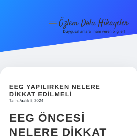
Özlem Dolu Hikayeler
menüyü
aç
Duygusal anlara ilham veren bilgiler!
Anasayfa
Gizlilik Politikası
Yasal Uyarı
Hakkımızda
EEG YAPILIRKEN NELERE
DIKKAT EDILMELI
Tarih: Aralık 5, 2024
EEG ÖNCESI
NELERE DIKKAT