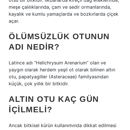
otsu bir bitkidir. İlkbaharda kireçli dağ eteklerinde,
meşe çalılıklarında, çam ve sedir ormanlarında,
kayalık ve kumlu yamaçlarda ve bozkırlarda çiçek
açar.
ÖLÜMSÜZLÜK OTUNUN
ADI NEDIR?
Latince adı “Helichrysum Arenarium” olan ve
yaygın olarak herdem yeşil ot olarak bilinen altın
otu, papatyagiller (Asteraceae) familyasından
küçük, çok yıllık bir bitkidir.
ALTIN OTU KAÇ GÜN
IÇILMELI?
Ancak bitkisel kürün kullanımında dikkat edilmesi