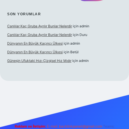
SON YORUMLAR
Canlılar Kaç Gruba Ayrılır Bunlar Nelerdir
için
admin
Canlılar Kaç Gruba Ayrılır Bunlar Nelerdir
için
Duru
Dünyanın En Büyük Kaçıncı Ülkesi
için
admin
Dünyanın En Büyük Kaçıncı Ülkesi
için
Betül
Güneşin Ufuktaki Hızı Çizgisel Hız Mıdır
için
admin
ilbet casino
Reklam ve İletişim:
E-mail:
backlinkpaneli@gmail.com
Teams: