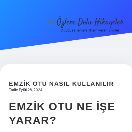
Özlem Dolu Hikayeler
menüyü
aç
Duygusal anlara ilham veren bilgiler!
Anasayfa
Gizlilik Politikası
Yasal Uyarı
Hakkımızda
EMZIK OTU NASIL KULLANILIR
Tarih: Eylül 28, 2024
EMZIK OTU NE IŞE
YARAR?