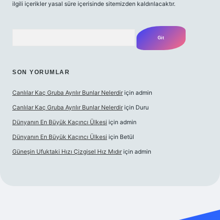
ilgili içerikler yasal süre içerisinde sitemizden kaldırılacaktır.
Arama
SON YORUMLAR
Canlılar Kaç Gruba Ayrılır Bunlar Nelerdir
için
admin
Canlılar Kaç Gruba Ayrılır Bunlar Nelerdir
için
Duru
Dünyanın En Büyük Kaçıncı Ülkesi
için
admin
Dünyanın En Büyük Kaçıncı Ülkesi
için
Betül
Güneşin Ufuktaki Hızı Çizgisel Hız Mıdır
için
admin
ilbet casino