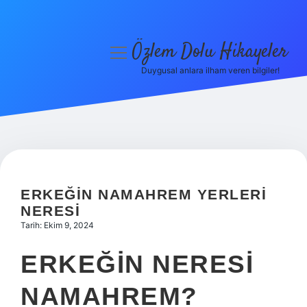
Özlem Dolu Hikayeler
menüyü
aç
Duygusal anlara ilham veren bilgiler!
Anasayfa
Gizlilik Politikası
Yasal Uyarı
Hakkımızda
ERKEĞIN NAMAHREM YERLERI
NERESI
Tarih: Ekim 9, 2024
ERKEĞIN NERESI
NAMAHREM?