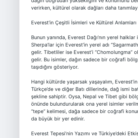
dağın doğrudan yüksekliğini ve konumunu belir
verirken, kültürel olarak dağları daha tanımlay
Everest’in Çeşitli İsimleri ve Kültürel Anlamları
Bunun yanında, Everest Dağı’nın yerel halklar içi
Sherpa’lar için Everest’in yerel adı “Sagarmat
gelir. Tibetliler ise Everest’i “Chomolungma” o
gelir. Bu isimler, dağın sadece bir coğrafi bö
taşıdığını gösteriyor.
Hangi kültürde yaşarsak yaşayalım, Everest’in a
Türkçe’de ve diğer Batı dillerinde, dağ ismi ba
şekline sahiptir. Oysa, Nepal ve Tibet gibi 
önünde bulundurularak ona yerel isimler verilmi
“tepe” kelimesi, dağa sadece bir coğrafi ko
da büyük bir yer edinir.
Everest Tepesi’nin Yazımı ve Türkiye’deki Etkis