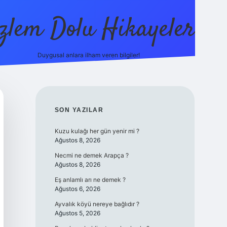
zlem Dolu Hikayeler
Duygusal anlara ilham veren bilgiler!
ilbet casin
SIDEBAR
SON YAZILAR
Kuzu kulağı her gün yenir mi ?
Ağustos 8, 2026
Necmi ne demek Arapça ?
Ağustos 8, 2026
Eş anlamlı arı ne demek ?
Ağustos 6, 2026
Ayvalık köyü nereye bağlıdır ?
Ağustos 5, 2026