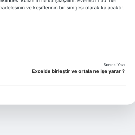
eklindeki kullanım ile karşılaşalım, Everest’in adı her
delesinin ve keşiflerinin bir simgesi olarak kalacaktır.
Sonraki Yazı
Excelde birleştir ve ortala ne işe yarar ?