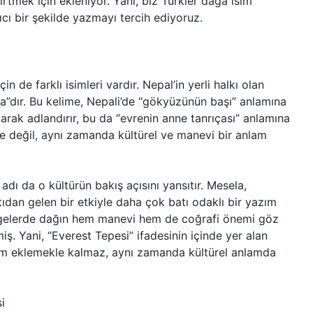
tmek için ekleniyor. Yani, biz Türkler dağa isim
ıcı bir şekilde yazmayı tercih ediyoruz.
n de farklı isimleri vardır. Nepal’in yerli halkı olan
ha”dır. Bu kelime, Nepali’de “gökyüzünün başı” anlamına
larak adlandırır, bu da “evrenin anne tanrıçası” anlamına
lge değil, aynı zamanda kültürel ve manevi bir anlam
dı da o kültürün bakış açısını yansıtır. Mesela,
tıdan gelen bir etkiyle daha çok batı odaklı bir yazım
bölgelerde dağın hem manevi hem de coğrafi önemi göz
ş. Yani, “Everest Tepesi” ifadesinin içinde yer alan
num eklemekle kalmaz, aynı zamanda kültürel anlamda
i