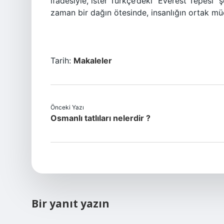
ifadesiyle, ister Türkçe’deki “Everest Tepesi” ş
zaman bir dağın ötesinde, insanlığın ortak müca
Tarih:
Makaleler
Önceki Yazı
Osmanlı tatlıları nelerdir ?
Bir yanıt yazın