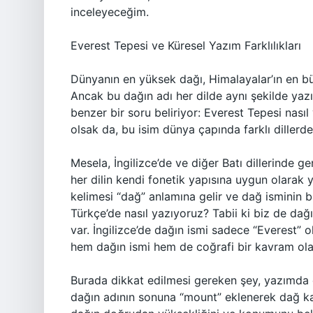
inceleyeceğim.
Everest Tepesi ve Küresel Yazım Farklılıkları
Dünyanın en yüksek dağı, Himalayalar’ın en bü
Ancak bu dağın adı her dilde aynı şekilde ya
benzer bir soru beliriyor: Everest Tepesi nasıl
olsak da, bu isim dünya çapında farklı dillerde 
Mesela, İngilizce’de ve diğer Batı dillerinde ge
her dilin kendi fonetik yapısına uygun olarak
kelimesi “dağ” anlamına gelir ve dağ isminin ba
Türkçe’de nasıl yazıyoruz? Tabii ki biz de dağ
var. İngilizce’de dağın ismi sadece “Everest” 
hem dağın ismi hem de coğrafi bir kavram olan
Burada dikkat edilmesi gereken şey, yazımda dil
dağın adının sonuna “mount” eklenerek dağ kavr