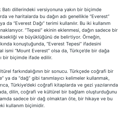
k Batı dillerindeki versiyonuna yakın bir biçimde
arda ve haritalarda bu dağın adı genellikle “Everest”
a da “Everest Dağı” terimi kullanılır. Bu iki kullanım
aynaklanıyor. “Tepesi” ekinin eklenmesi, dağın sadece bir
sekliği ve büyüklüğünü de belirtiyor. Örneğin,
kkında konuştuğunda, “Everest Tepesi” ifadesini
al ismi “Mount Everest” olsa da, Türkçe’de bir dağa
bir biçimde ifade edilir.
türel farkındalığının bir sonucu. Türkçede coğrafi bir
e” ya da “dağ” gibi tanımlayıcı kelimeler kullanmak,
ıca, Türkiye’deki coğrafi kitaplarda ve gezi yazılarında
ada, dilin, coğrafi ve kültürel bir bağlam oluşturduğunu
amda sadece bir dağ olmaktan öte, bir hikaye ve bu
ki kullanım biçimidir.