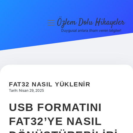
Özlem Dolu Hikayeler
menüyü
aç
Duygusal anlara ilham veren bilgiler!
Anasayfa
Gizlilik Politikası
Yasal Uyarı
Hakkımızda
FAT32 NASIL YÜKLENIR
Tarih: Nisan 29, 2025
USB FORMATINI
FAT32’YE NASIL