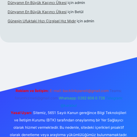
Dünyanın En Büyük Kaçıncı Ülkesi
için
admin
Dünyanın En Büyük Kaçıncı Ülkesi
için
Betül
Güneşin Ufuktaki Hızı Çizgisel Hız Mıdır
için
admin
et casino
Reklam ve İletişim:
E-mail:
backlinkpaneli@gmail.com
Teams:
forumhizmeti@gmail.com
Whatsapp: 0262 606 0 726
Telegram:
@karabul
Yasal Uyarı:
Sitemiz, 5651 Sayılı Kanun gereğince Bilgi Teknolojileri
ve İletişim Kurumu (BTK) tarafından onaylanmış bir Yer Sağlayıcı
olarak hizmet vermektedir. Bu nedenle, sitedeki içerikleri proaktif
olarak denetleme veya araştırma yükümlülüğümüz bulunmamaktadır.