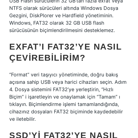
USB Flash sürücülerin 32 GB’tan fazla exfat veya
NTFS olarak sürücüleri altında Windows Dosya
Gezgini, DiskPlorer ve Hardfield yönetiminin.
Windows, FAT32 olarak 32 GB USB flash
sürücüsünün biçimlendirilmesini desteklemez.
EXFAT’I FAT32’YE NASIL
ÇEVIREBILIRIM?
“Format” veri taşıyıcı yönetiminde, doğru bakış
açısına sahip USB veya harici cihazları seçin. Adım
4. Dosya sistemini FAT32’ye yerleştirin, “Hızlı
Biçim” i işaretleyin ve onaylamak için “Tamam” ı
tıklayın. Biçimlendirme işlemi tamamlandığında,
cihazınız dosyaları FAT32 biçiminde kaydedebilir
ve iletebilir.
SSD’YI FAT32’YE NASIL