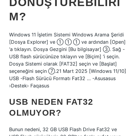
DÖNÜŞTÜREBILIRI
M?
Windows 11 İşletim Sistemi Windows Arama Şeridi
[Dosya Explorer] ve ① ① ① ve ardından [Open]
‘a tıklayın. Dosya Gezgini [Bu bilgisayar] ③. Sağ -
USB flash sürücünüze tıklayın ve [Biçim] ‘i seçin.
Dosya Sistemi olarak [FAT32] seçin ve [Başlat]
seçeneğini seçin ⑦.21 Mart 2025 [Windows 11/10]
USB -Flash Sürücü Formatı Fat32 … -Asusasus
›Destek› Faqasus
USB NEDEN FAT32
OLMUYOR?
Bunun nedeni, 32 GB USB Flash Drive Fat32 ve